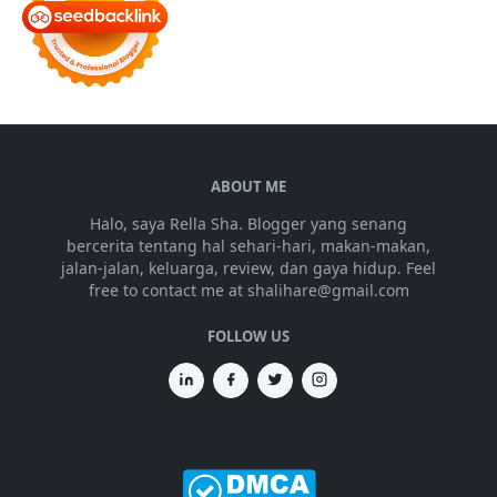
ABOUT ME
Halo, saya Rella Sha. Blogger yang senang
bercerita tentang hal sehari-hari, makan-makan,
jalan-jalan, keluarga, review, dan gaya hidup. Feel
free to contact me at shalihare@gmail.com
FOLLOW US