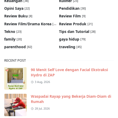
Keuangan
Kuliner
[38]
[23]
Opini Saya
Pendidikan
[22]
[30]
Review Buku
Review Film
[8]
[9]
Review Film/Drama Korea
Review Produk
[22]
[21]
Tekno
Tips dan Tutorial
[23]
[28]
family
gaya hidup
[20]
[79]
parenthood
traveling
[82]
[45]
RECENT POST
90 Menit Self Love dengan Facial Ekstraksi
Hydro di ZAP
3 Aug, 2026
Waspadai Rayap yang Bekerja Diam-Diam di
Rumah
28 Jul, 2026