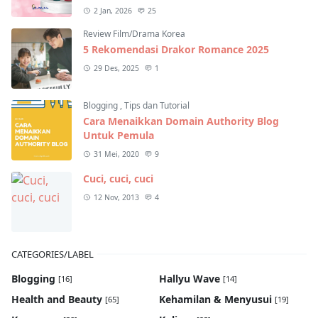
2 Jan, 2026
25
Review Film/Drama Korea
5 Rekomendasi Drakor Romance 2025
29 Des, 2025
1
Blogging
,
Tips dan Tutorial
Cara Menaikkan Domain Authority Blog
Untuk Pemula
31 Mei, 2020
9
Cuci, cuci, cuci
12 Nov, 2013
4
CATEGORIES/LABEL
Blogging
Hallyu Wave
[16]
[14]
Health and Beauty
Kehamilan & Menyusui
[65]
[19]