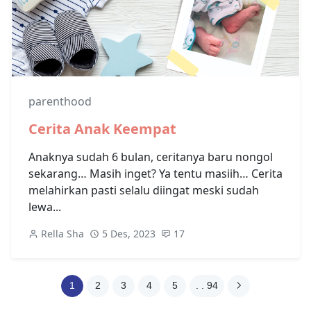
parenthood
Cerita Anak Keempat
Anaknya sudah 6 bulan, ceritanya baru nongol
sekarang… Masih inget? Ya tentu masiih… Cerita
melahirkan pasti selalu diingat meski sudah
lewa...
Rella Sha
5 Des, 2023
17
1
2
3
4
5
. . 94