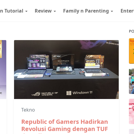
 n Tutorial
Review
Family n Parenting
Ente
PO
Tekno
Republic of Gamers Hadirkan
Revolusi Gaming dengan TUF