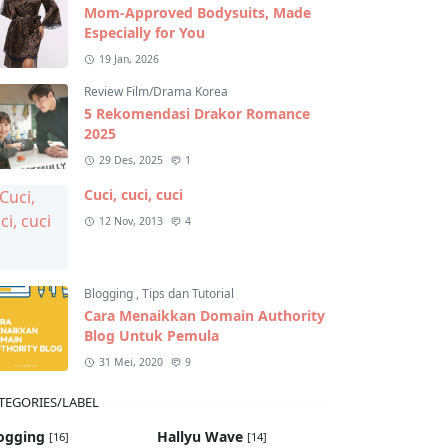
Mom-Approved Bodysuits, Made
Especially for You
19 Jan, 2026
Review Film/Drama Korea
5 Rekomendasi Drakor Romance
2025
29 Des, 2025
1
Cuci, cuci, cuci
12 Nov, 2013
4
Blogging
,
Tips dan Tutorial
Cara Menaikkan Domain Authority
Blog Untuk Pemula
31 Mei, 2020
9
TEGORIES/LABEL
ogging
Hallyu Wave
[16]
[14]