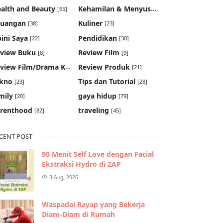
Kehamilan & Menyusui
alth and Beauty
[65]
[19]
euangan
Kuliner
[38]
[23]
ini Saya
Pendidikan
[22]
[30]
view Buku
Review Film
[8]
[9]
Review Film/Drama Korea
Review Produk
[22]
[21]
kno
Tips dan Tutorial
[23]
[28]
mily
gaya hidup
[20]
[79]
renthood
traveling
[82]
[45]
CENT POST
90 Menit Self Love dengan Facial
Ekstraksi Hydro di ZAP
3 Aug, 2026
Waspadai Rayap yang Bekerja
Diam-Diam di Rumah