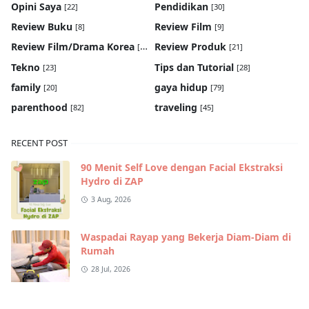
Opini Saya
Pendidikan
[22]
[30]
Review Buku
Review Film
[8]
[9]
Review Film/Drama Korea
Review Produk
[22]
[21]
Tekno
Tips dan Tutorial
[23]
[28]
family
gaya hidup
[20]
[79]
parenthood
traveling
[82]
[45]
RECENT POST
90 Menit Self Love dengan Facial Ekstraksi
Hydro di ZAP
3 Aug, 2026
Waspadai Rayap yang Bekerja Diam-Diam di
Rumah
28 Jul, 2026
Solusi Air Panas Keluarga yang Nyaman,