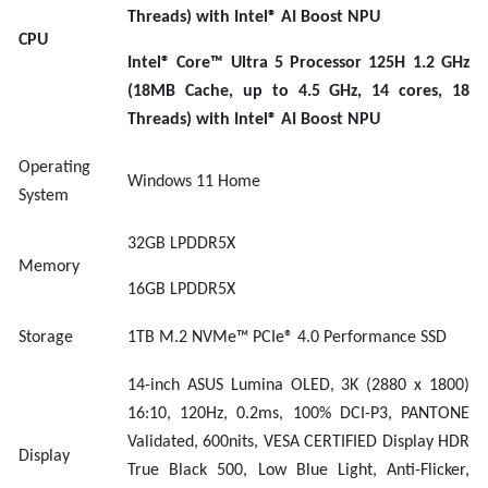
Threads) with Intel® AI Boost NPU
CPU
Intel® Core™ Ultra 5 Processor 125H 1.2 GHz
(18MB Cache, up to 4.5 GHz, 14 cores, 18
Threads) with Intel® AI Boost NPU
Operating
Windows 1
1 Home
System
32
GB
LP
DDR5X
Memory
16GB LPDDR5X
Storage
1TB M.2 NVMe™ PCIe® 4.0 Performance SSD
14-inch ASUS Lumina OLED, 3K (2880 x 1800)
16:10, 120Hz, 0.2ms, 100% DCI-P3, PANTONE
Validated, 600nits, VESA CERTIFIED Display HDR
Display
True Black 500, Low Blue Light, Anti-Flicker,