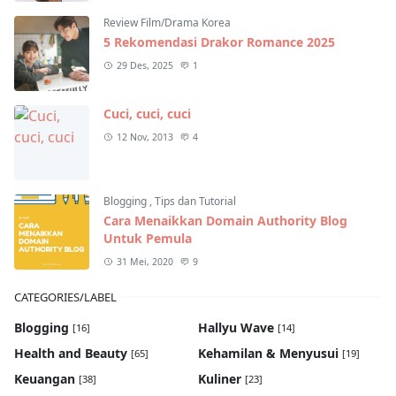
Review Film/Drama Korea
5 Rekomendasi Drakor Romance 2025
29 Des, 2025
1
Cuci, cuci, cuci
12 Nov, 2013
4
Blogging
,
Tips dan Tutorial
Cara Menaikkan Domain Authority Blog
Untuk Pemula
31 Mei, 2020
9
CATEGORIES/LABEL
Blogging
Hallyu Wave
[16]
[14]
Health and Beauty
Kehamilan & Menyusui
[65]
[19]
Keuangan
Kuliner
[38]
[23]