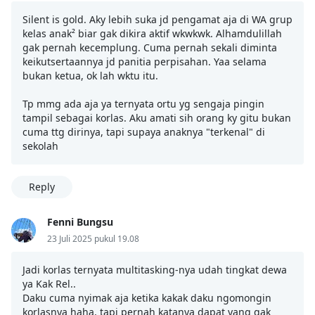
Silent is gold. Aky lebih suka jd pengamat aja di WA grup
kelas anak² biar gak dikira aktif wkwkwk. Alhamdulillah
gak pernah kecemplung. Cuma pernah sekali diminta
keikutsertaannya jd panitia perpisahan. Yaa selama
bukan ketua, ok lah wktu itu.
Tp mmg ada aja ya ternyata ortu yg sengaja pingin
tampil sebagai korlas. Aku amati sih orang ky gitu bukan
cuma ttg dirinya, tapi supaya anaknya "terkenal" di
sekolah
Reply
Fenni Bungsu
23 Juli 2025 pukul 19.08
Jadi korlas ternyata multitasking-nya udah tingkat dewa
ya Kak Rel..
Daku cuma nyimak aja ketika kakak daku ngomongin
korlasnya haha, tapi pernah katanya dapat yang gak