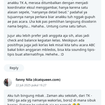
anakku TK A, merasa ditumbalkan dengan menjadi
koordinator eksul menggambar, hanya karena satu
alasan sepele, "nanyanya detail beud." padahal ya
tujuannya nanya perkara biar anakku tuh nggak gupuh
ae pas acara. Lha kok pas pemilihan langsung disodorin
nama begitu... Hahaha.. Untung cuma satu tahun.
Jujur aku lebih prefer jadi anggota aja sih, alias jadi
check and balance kegiatan kelas. Meskipun ada
positifnya juga jadi korlas kek misal kita tahu acara ABC
bakal bikin anggaran mbledos, bisa kita sounding tipis-
tipis buat alternatifnya. Hehehe.. :D
Reply
fanny Nila (dcatqueen.com)
22 Juli 2025 pukul 19.27
Aku tuh bingung mbak . Zaman aku sekolah, dari TK -
SMU ga ada yg namanya wakorlas, boro2 di mana sibuk
begini. Datang ke sekolah aja ga pernah 🤣🤣.