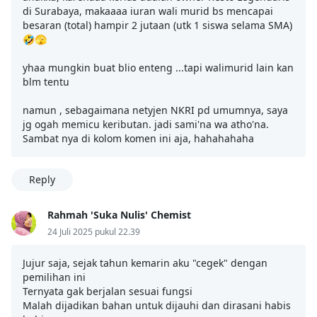
di Surabaya, makaaaa iuran wali murid bs mencapai
besaran (total) hampir 2 jutaan (utk 1 siswa selama SMA)
🤣🫣
yhaa mungkin buat blio enteng ...tapi walimurid lain kan
blm tentu
namun , sebagaimana netyjen NKRI pd umumnya, saya
jg ogah memicu keributan. jadi sami'na wa atho'na.
Sambat nya di kolom komen ini aja, hahahahaha
Reply
Rahmah 'Suka Nulis' Chemist
24 Juli 2025 pukul 22.39
Jujur saja, sejak tahun kemarin aku "cegek" dengan
pemilihan ini
Ternyata gak berjalan sesuai fungsi
Malah dijadikan bahan untuk dijauhi dan dirasani habis