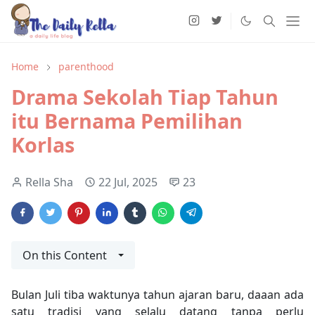
Home
parenthood
Drama Sekolah Tiap Tahun
itu Bernama Pemilihan
Korlas
Rella Sha
22 Jul, 2025
23
On this Content
Bulan Juli tiba waktunya tahun ajaran baru, daaan ada
satu tradisi yang selalu datang tanpa perlu