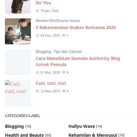
for You
19 Jan, 2026
Review Film/Drama Korea
5 Rekomendasi Drakor Romance 2025
29 Des, 2025
1
Blogging
,
Tips dan Tutorial
Cara Menaikkan Domain Authority Blog
Untuk Pemula
31 Mei, 2020
9
Cuci, cuci, cuci
12 Nov, 2013
4
CATEGORIES/LABEL
Blogging
Hallyu Wave
[16]
[14]
Health and Beauty
Kehamilan & Menyusui
[65]
[19]