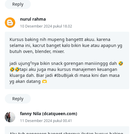
Reply
nurul rahma
10 Desember 2024 pukul 18.02
Kursus baking nih mupeng bangettt akuu. karena
selama ini, kacrut banget kalo bikin kue atau apapun yg
butuh oven, blender, mixer.
jadi ujung²nya bikin snack gorengan maniiinggg dah 🤣
🤣🤣tapi aku juga mau kursus manajemen keuangan
kluarga dah. Biar jadi #IbuBijak di masa kini dan masa
yg akan datang 🫶
Reply
fanny Nila (dcatqueen.com)
11 Desember 2024 pukul 00.41
Aku tuh pengeeen banget sbnrnya ikutan kursus baking