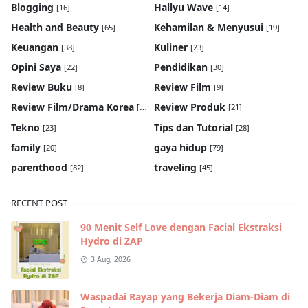
Blogging
Hallyu Wave
[16]
[14]
Health and Beauty
Kehamilan & Menyusui
[65]
[19]
Keuangan
Kuliner
[38]
[23]
Opini Saya
Pendidikan
[22]
[30]
Review Buku
Review Film
[8]
[9]
Review Film/Drama Korea
Review Produk
[22]
[21]
Tekno
Tips dan Tutorial
[23]
[28]
family
gaya hidup
[20]
[79]
parenthood
traveling
[82]
[45]
RECENT POST
90 Menit Self Love dengan Facial Ekstraksi
Hydro di ZAP
3 Aug, 2026
Waspadai Rayap yang Bekerja Diam-Diam di