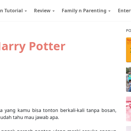
 n Tutorial
Review
Family n Parenting
Ente
PO
arry Potter
a yang kamu bisa tonton berkali-kali tanpa bosan,
 sudah tahu mau jawab apa.