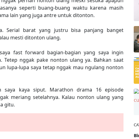
a nggak pernah nonton ulang meski sesuka apapun
rasanya seperti buang-buang waktu karena masih
a lain yang juga antre untuk ditonton.
. Serial barat yang justru bisa panjang banget
lau mesti ditonton ulang.
 saya fast forward bagian-bagian yang saya ingin
a. Tetep nggak pake nonton ulang ya. Bahkan saat
pun lupa-lupa saya tetap nggak mau ngulang nonton
n saya kaya siput. Marathon drama 16 episode
ggak meriang setelahnya. Kalau nonton ulang yang
a gitu.
CA
Bl