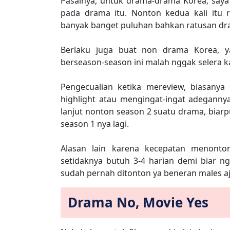
Pasalnya, untuk drama-drama Korea, say
pada drama itu. Nonton kedua kali itu 
banyak banget puluhan bahkan ratusan dram
Berlaku juga buat non drama Korea, ya
berseason-season ini malah nggak selera ka
Pengecualian ketika mereview, biasanya
highlight atau mengingat-ingat adeganny
lanjut nonton season 2 suatu drama, biar
season 1 nya lagi.
Alasan lain karena kecepatan menonto
setidaknya butuh 3-4 harian demi biar n
sudah pernah ditonton ya beneran males aj
Drama No, Movie Yes