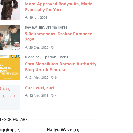
Mom-Approved Bodysuits, Made
Especially for You
19 Jan, 2026
Review Film/Drama Korea
5 Rekomendasi Drakor Romance
2025
29 Des, 2025
1
Blogging
,
Tips dan Tutorial
Cara Menaikkan Domain Authority
Blog Untuk Pemula
31 Mei, 2020
9
Cuci, cuci, cuci
12 Nov, 2013
4
TEGORIES/LABEL
ogging
Hallyu Wave
[16]
[14]