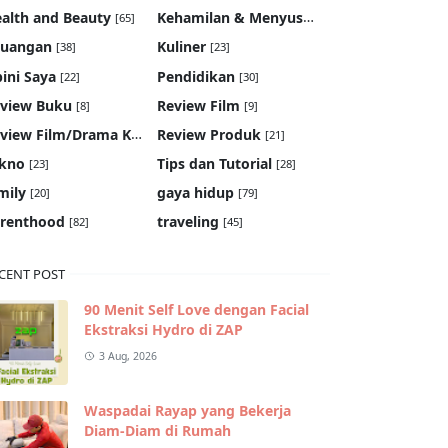
Kehamilan & Menyusui
alth and Beauty
[65]
[19]
euangan
Kuliner
[38]
[23]
ini Saya
Pendidikan
[22]
[30]
view Buku
Review Film
[8]
[9]
Review Film/Drama Korea
Review Produk
[22]
[21]
kno
Tips dan Tutorial
[23]
[28]
mily
gaya hidup
[20]
[79]
renthood
traveling
[82]
[45]
CENT POST
90 Menit Self Love dengan Facial
Ekstraksi Hydro di ZAP
3 Aug, 2026
Waspadai Rayap yang Bekerja
Diam-Diam di Rumah