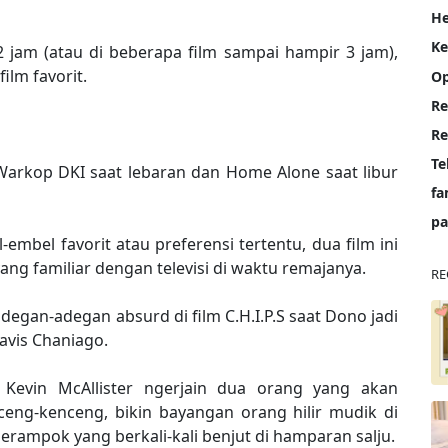
He
K
2 jam (atau di beberapa film sampai hampir 3 jam),
ilm favorit.
Op
Re
Te
 Warkop DKI saat lebaran dan Home Alone saat libur
fa
pa
mbel favorit atau preferensi tertentu, dua film ini
ang familiar dengan televisi di waktu remajanya.
RE
egan-adegan absurd di film C.H.I.P.S saat Dono jadi
Davis Chaniago.
 Kevin McAllister ngerjain dua orang yang akan
ng-kenceng, bikin bayangan orang hilir mudik di
rampok yang berkali-kali benjut di hamparan salju.