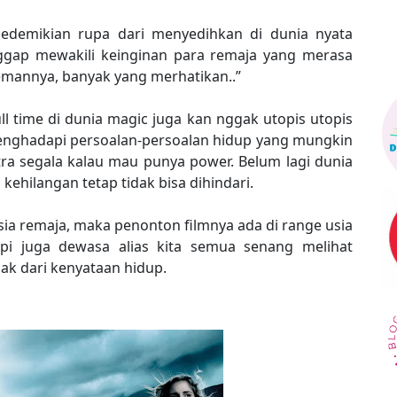
edemikian rupa dari menyedihkan di dunia nyata
nggap mewakili keinginan para remaja yang merasa
temannya, banyak yang merhatikan..”
ll time di dunia magic juga kan nggak utopis utopis
menghadapi persoalan-persoalan hidup yang mungkin
ra segala kalau mau punya power. Belum lagi dunia
ehilangan tetap tidak bisa dihindari.
sia remaja, maka penonton filmnya ada di range usia
tapi juga dewasa alias kita semua senang melihat
enak dari kenyataan hidup.