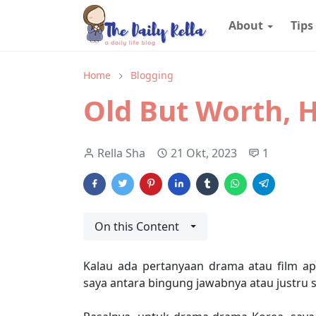
About
Tips
Home
Blogging
Old But Worth, H
Rella Sha
21 Okt, 2023
1
On this Content
Kalau ada pertanyaan drama atau film ap
saya antara bingung jawabnya atau justru