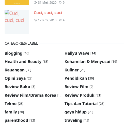
31 Mei, 2020
9
Cuci, cuci, cuci
12 Nov, 2013
4
CATEGORIES/LABEL
Blogging
Hallyu Wave
[16]
[14]
Health and Beauty
Kehamilan & Menyusui
[65]
[19]
Keuangan
Kuliner
[38]
[23]
Opini Saya
Pendidikan
[22]
[30]
Review Buku
Review Film
[8]
[9]
Review Film/Drama Korea
Review Produk
[22]
[21]
Tekno
Tips dan Tutorial
[23]
[28]
family
gaya hidup
[20]
[79]
parenthood
traveling
[82]
[45]