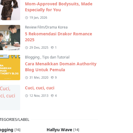
Mom-Approved Bodysuits, Made
Especially for You
19 Jan, 2026
Review Film/Drama Korea
5 Rekomendasi Drakor Romance
2025
29 Des, 2025
1
Blogging
,
Tips dan Tutorial
Cara Menaikkan Domain Authority
Blog Untuk Pemula
31 Mei, 2020
9
Cuci, cuci, cuci
12 Nov, 2013
4
TEGORIES/LABEL
ogging
Hallyu Wave
[16]
[14]