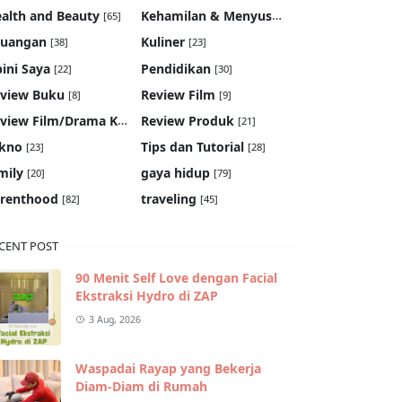
Kehamilan & Menyusui
alth and Beauty
[65]
[19]
euangan
Kuliner
[38]
[23]
ini Saya
Pendidikan
[22]
[30]
view Buku
Review Film
[8]
[9]
Review Film/Drama Korea
Review Produk
[22]
[21]
kno
Tips dan Tutorial
[23]
[28]
mily
gaya hidup
[20]
[79]
renthood
traveling
[82]
[45]
CENT POST
90 Menit Self Love dengan Facial
Ekstraksi Hydro di ZAP
3 Aug, 2026
Waspadai Rayap yang Bekerja
Diam-Diam di Rumah