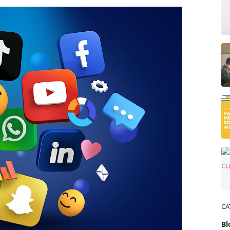
CA
Bl