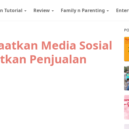
 n Tutorial
Review
Family n Parenting
Ente
PO
atkan Media Sosial
tkan Penjualan