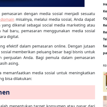
He
K
i, pemasaran dengan media sosial menjadi sesuatu
Op
r domain
misalnya, melalui media sosial, Anda dapat
yang dikenal sebagai social media marketing atau
Re
n hal baru, pemasaran menggunakan media sosial
a digital.
Te
yang efektif dalam pemasaran online. Dengan jutaan
fa
a sosial memberikan peluang besar bagi bisnis untuk
pa
n penjualan Anda. Bagi pemula dalam pemasaran
asih asing.
RE
ara memanfaatkan media sosial untuk meningkatkan
ng bisa dilakukan:
men
dalah menentukan target konsumen atau pasar dari