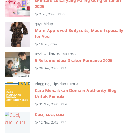
Skincare Lokal yang Paling Gong di Tahun
2025
2 Jan, 2026
25
gaya hidup
Mom-Approved Bodysuits, Made Especially
for You
19 Jan, 2026
Review Film/Drama Korea
5 Rekomendasi Drakor Romance 2025
29 Des, 2025
1
Blogging
,
Tips dan Tutorial
Cara Menaikkan Domain Authority Blog
Untuk Pemula
31 Mei, 2020
9
Cuci, cuci, cuci
12 Nov, 2013
4