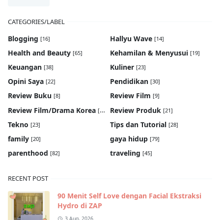
CATEGORIES/LABEL
Blogging
Hallyu Wave
[16]
[14]
Health and Beauty
Kehamilan & Menyusui
[65]
[19]
Keuangan
Kuliner
[38]
[23]
Opini Saya
Pendidikan
[22]
[30]
Review Buku
Review Film
[8]
[9]
Review Film/Drama Korea
Review Produk
[22]
[21]
Tekno
Tips dan Tutorial
[23]
[28]
family
gaya hidup
[20]
[79]
parenthood
traveling
[82]
[45]
RECENT POST
90 Menit Self Love dengan Facial Ekstraksi
Hydro di ZAP
3 Aug, 2026