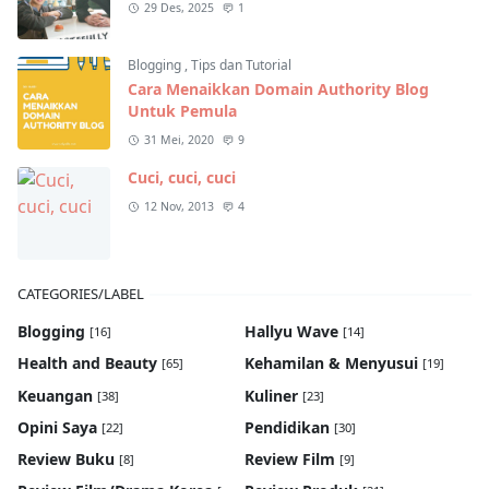
29 Des, 2025
1
Blogging
,
Tips dan Tutorial
Cara Menaikkan Domain Authority Blog
Untuk Pemula
31 Mei, 2020
9
Cuci, cuci, cuci
12 Nov, 2013
4
CATEGORIES/LABEL
Blogging
Hallyu Wave
[16]
[14]
Health and Beauty
Kehamilan & Menyusui
[65]
[19]
Keuangan
Kuliner
[38]
[23]
Opini Saya
Pendidikan
[22]
[30]
Review Buku
Review Film
[8]
[9]