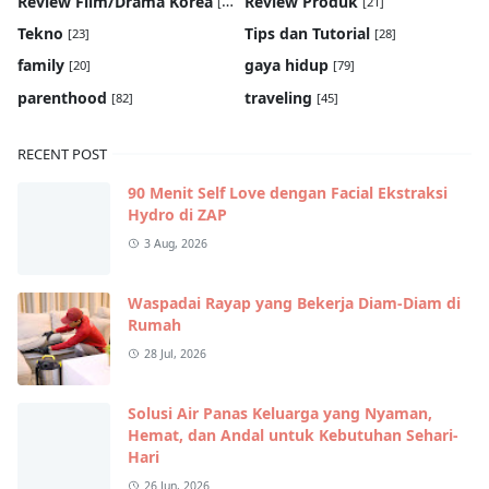
Review Film/Drama Korea
Review Produk
[22]
[21]
Tekno
Tips dan Tutorial
[23]
[28]
family
gaya hidup
[20]
[79]
parenthood
traveling
[82]
[45]
RECENT POST
90 Menit Self Love dengan Facial Ekstraksi
Hydro di ZAP
3 Aug, 2026
Waspadai Rayap yang Bekerja Diam-Diam di
Rumah
28 Jul, 2026
Solusi Air Panas Keluarga yang Nyaman,
Hemat, dan Andal untuk Kebutuhan Sehari-
Hari
26 Jun, 2026