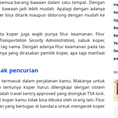
semua barang bawaan dalam satu tempat. Dengan
He
 bawaan jadi lebih mudah. Apalagi dengan adanya
K
per bisa ditarik maupun didorong dengan mudah ke
Op
Re
ata koper juga wajib punya fitur keamanan. Fitur
Transportation Security Administration
)
, sabuk koper,
Te
an tag nama. Dengan adanya fitur keamanan pada
tas
fa
ya yang dirasakan pemilik koper, apa saja manfaat
pa
dak pencurian
RE
aja termasuk dalam perjalanan kamu. Makanya untuk
an tentunya koper harus dilengkapi dengan sistem
lah travel sentry approved yang disingkat TSA lock.
 koper kamu tidak bisa dibuka oleh orang lain. Fitur
an yang bertugas di bandara untuk mengecek koper