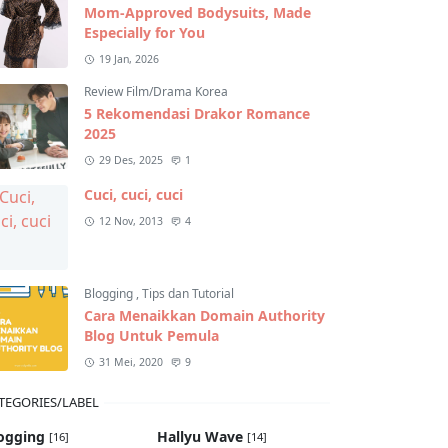
Mom-Approved Bodysuits, Made
Especially for You
19 Jan, 2026
Review Film/Drama Korea
5 Rekomendasi Drakor Romance
2025
29 Des, 2025
1
Cuci, cuci, cuci
12 Nov, 2013
4
Blogging
,
Tips dan Tutorial
Cara Menaikkan Domain Authority
Blog Untuk Pemula
31 Mei, 2020
9
TEGORIES/LABEL
ogging
Hallyu Wave
[16]
[14]