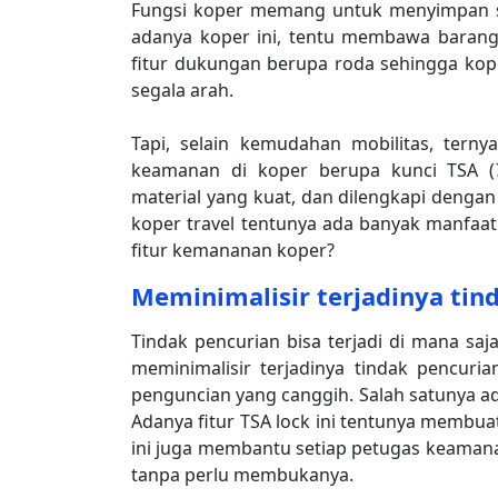
Fungsi koper memang untuk menyimpan 
adanya koper ini, tentu membawa barang
fitur dukungan berupa roda sehingga ko
segala arah.
Tapi, selain kemudahan mobilitas, terny
keamanan di koper berupa kunci TSA (
material yang kuat, dan dilengkapi deng
koper travel
tentunya ada banyak manfaatn
fitur kemananan koper?
Meminimalisir terjadinya tin
Tindak pencurian bisa terjadi di mana s
meminimalisir terjadinya tindak pencuri
penguncian yang canggih. Salah satunya ada
Adanya fitur TSA lock ini tentunya membuat
ini juga membantu setiap petugas keaman
tanpa perlu membukanya.