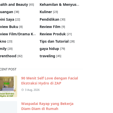
Kehamilan & Menyusui
alth and Beauty
[65]
[19]
euangan
Kuliner
[38]
[23]
ini Saya
Pendidikan
[22]
[30]
view Buku
Review Film
[8]
[9]
Review Film/Drama Korea
Review Produk
[22]
[21]
kno
Tips dan Tutorial
[23]
[28]
mily
gaya hidup
[20]
[79]
renthood
traveling
[82]
[45]
CENT POST
90 Menit Self Love dengan Facial
Ekstraksi Hydro di ZAP
3 Aug, 2026
Waspadai Rayap yang Bekerja
Diam-Diam di Rumah