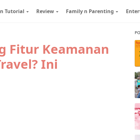
 n Tutorial
Review
Family n Parenting
Ente
PO
g Fitur Keamanan
ravel? Ini