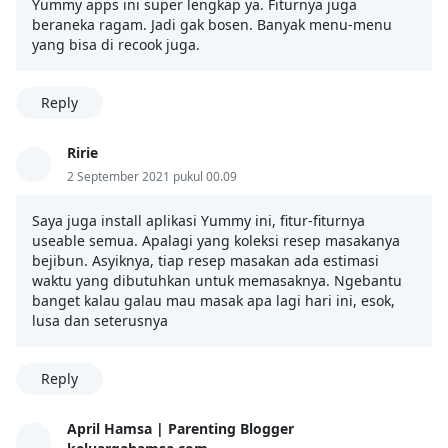
Yummy apps ini super lengkap ya. Fiturnya juga
beraneka ragam. Jadi gak bosen. Banyak menu-menu
yang bisa di recook juga.
Reply
Ririe
2 September 2021 pukul 00.09
Saya juga install aplikasi Yummy ini, fitur-fiturnya
useable semua. Apalagi yang koleksi resep masakanya
bejibun. Asyiknya, tiap resep masakan ada estimasi
waktu yang dibutuhkan untuk memasaknya. Ngebantu
banget kalau galau mau masak apa lagi hari ini, esok,
lusa dan seterusnya
Reply
April Hamsa | Parenting Blogger