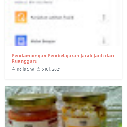
Pendampingan Pembelajaran Jarak Jauh dari
Ruangguru
Rella Sha
5 Jul, 2021