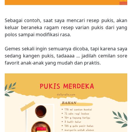
Sebagai contoh, saat saya mencari resep pukis, akan
keluar beraneka ragam resep varian pukis dari yang
polos sampai modifikasi rasa.
Gemes sekali ingin semuanya dicoba, tapi karena saya
sedang kangen pukis, tadaaaa ... jadilah cemilan sore
favorit anak-anak yang mudah dan praktis.