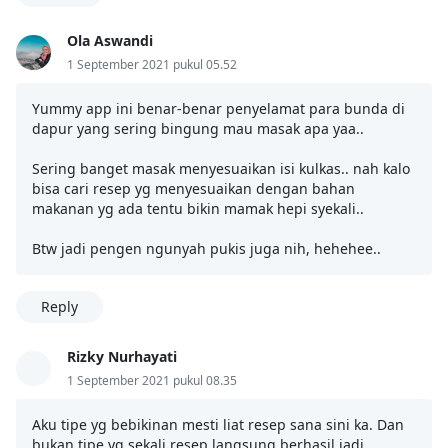
Ola Aswandi
1 September 2021 pukul 05.52
Yummy app ini benar-benar penyelamat para bunda di
dapur yang sering bingung mau masak apa yaa..
Sering banget masak menyesuaikan isi kulkas.. nah kalo
bisa cari resep yg menyesuaikan dengan bahan
makanan yg ada tentu bikin mamak hepi syekali..
Btw jadi pengen ngunyah pukis juga nih, hehehee..
Reply
Rizky Nurhayati
1 September 2021 pukul 08.35
Aku tipe yg bebikinan mesti liat resep sana sini ka. Dan
bukan tipe yg sekali resep langsung berhasil jadi