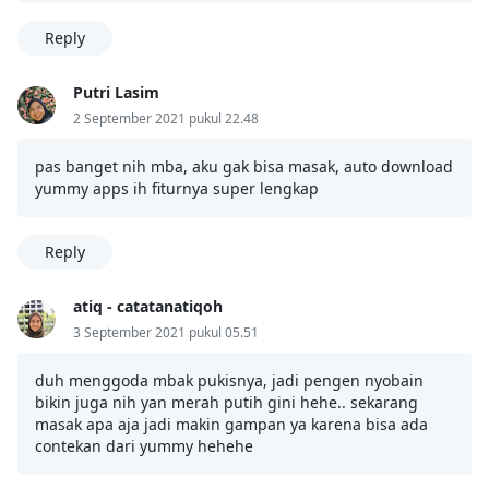
Reply
Putri Lasim
2 September 2021 pukul 22.48
pas banget nih mba, aku gak bisa masak, auto download
yummy apps ih fiturnya super lengkap
Reply
atiq - catatanatiqoh
3 September 2021 pukul 05.51
duh menggoda mbak pukisnya, jadi pengen nyobain
bikin juga nih yan merah putih gini hehe.. sekarang
masak apa aja jadi makin gampan ya karena bisa ada
contekan dari yummy hehehe