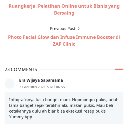
Ruangkerja, Pelatihan Online untuk Bisnis yang
Bersaing
Previous Post
Photo Facial Glow dan Infuse Immune Booster di
ZAP Clinic
23 COMMENTS
Era Wijaya Sapamama
23 Agustus 2021 pukul 06.55
Infografisnya lucu banget mam. Ngomongin pukis, udah
lama banget sejak terakhir aku makan pukis. Mau beli
cetakannya dulu ah biar bisa eksekusi resep pukis
Yummy App