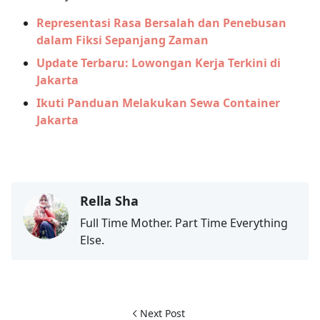
Representasi Rasa Bersalah dan Penebusan
dalam Fiksi Sepanjang Zaman
Update Terbaru: Lowongan Kerja Terkini di
Jakarta
Ikuti Panduan Melakukan Sewa Container
Jakarta
Rella Sha
Full Time Mother. Part Time Everything
Else.
Next Post