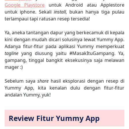
Google Playstore
untuk Android atau Applestore
untuk iphone. Sekali
install,
bukan hanya tiga pulau
terlampaui tapi ratusan resep tersedia!
Ya, aneka tantangan dapur yang berkecamuk di kepala
kini dengan mudah dicari solusinya lewat Yummy App.
Adanya fitur-fitur pada aplikasi Yummy memperkuat
tagline
yang diusung yaitu #MasakItuGampang. Ya,
gampang, tinggal bangkit eksekusinya saja melawan
mager :)
Sebelum saya
share
hasil eksplorasi dengan resep di
Yummy App, kita kenalan dulu dengan fitur-fitur
andalan Yummy, yuk!
Review Fitur Yummy App