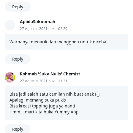
Reply
ApiidaSokoomah
27 Agustus 2021 pukul 02.29
Warnanya menarik dan menggoda untuk dicoba.
Reply
Rahmah 'Suka Nulis' Chemist
27 Agustus 2021 pukul 11.21
Bisa jadi salah satu camilan nih buat anak PJJ
Apalagi memang suka pukis
Bisa kreasi topping juga ya nanti
Hmm... mari kita buka Yummy App
Reply