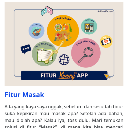
Fitur Masak
Ada yang kaya saya nggak, sebelum dan sesudah tidur
suka kepikiran mau masak apa? Setelah ada bahan,
mau diolah apa? Kalau iya, toss dulu. Mari temukan
solusi di fitur “Masak”, di mana kita bisa mencari