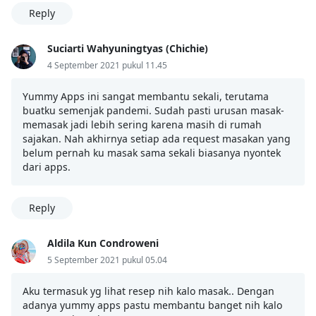
Reply
Suciarti Wahyuningtyas (Chichie)
4 September 2021 pukul 11.45
Yummy Apps ini sangat membantu sekali, terutama
buatku semenjak pandemi. Sudah pasti urusan masak-
memasak jadi lebih sering karena masih di rumah
sajakan. Nah akhirnya setiap ada request masakan yang
belum pernah ku masak sama sekali biasanya nyontek
dari apps.
Reply
Aldila Kun Condroweni
5 September 2021 pukul 05.04
Aku termasuk yg lihat resep nih kalo masak.. Dengan
adanya yummy apps pastu membantu banget nih kalo