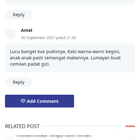
Reply
Amel
30 September 2021 pukul 21.42
Lucu banget kue pukisnya. Kalo warna-warni begini,
anak-anak pasti semangat makannya. Lumayan buat
cemilan padat gizi.
Reply
Add Comment
RELATED POST