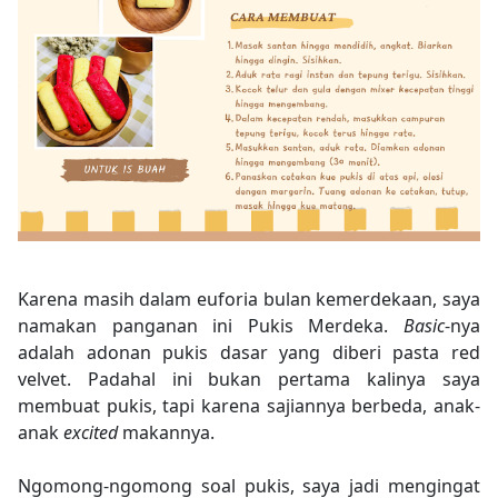
Karena masih dalam euforia bulan kemerdekaan, saya
namakan panganan ini Pukis Merdeka.
Basic
-nya
adalah adonan pukis dasar yang diberi pasta red
velvet. Padahal ini bukan pertama kalinya saya
membuat pukis, tapi karena sajiannya berbeda, anak-
anak
excited
makannya.
Ngomong-ngomong soal pukis, saya jadi mengingat