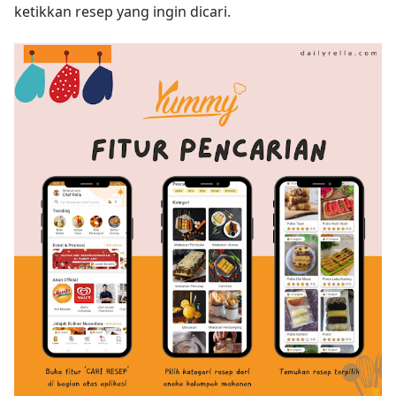
ketikkan resep yang ingin dicari.