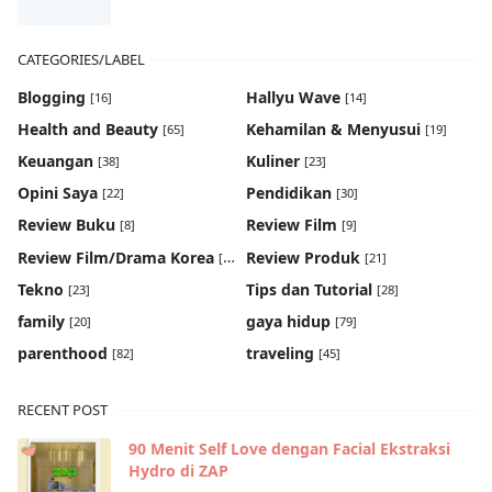
CATEGORIES/LABEL
Blogging
Hallyu Wave
[16]
[14]
Health and Beauty
Kehamilan & Menyusui
[65]
[19]
Keuangan
Kuliner
[38]
[23]
Opini Saya
Pendidikan
[22]
[30]
Review Buku
Review Film
[8]
[9]
Review Film/Drama Korea
Review Produk
[22]
[21]
Tekno
Tips dan Tutorial
[23]
[28]
family
gaya hidup
[20]
[79]
parenthood
traveling
[82]
[45]
RECENT POST
90 Menit Self Love dengan Facial Ekstraksi
Hydro di ZAP