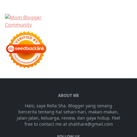
ABOUT ME
Halo, saya Rella Sha. Blogger yang senang
bercerita tentang hal sehari-hari, makan-makan,
jalan-jalan, keluarga, review, dan gaya hidup. Feel
free to contact me at shalihare@gmail.com
FOLLOW US