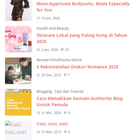
Mom-Approved Bodysuits, Made Especially
for You
19 Jan, 2026
Health and Beauty
Skincare Lokal yang Paling Gong di Tahun
2025
2 Jan, 2026
25
Review Film/Drama Korea
5 Rekomendasi Drakor Romance 2025
29 Des, 2025
1
Blogging
,
Tips dan Tutorial
Cara Menaikkan Domain Authority Blog
Untuk Pemula
31 Mei, 2020
9
Cuci, cuci, cuci
12 Nov, 2013
4