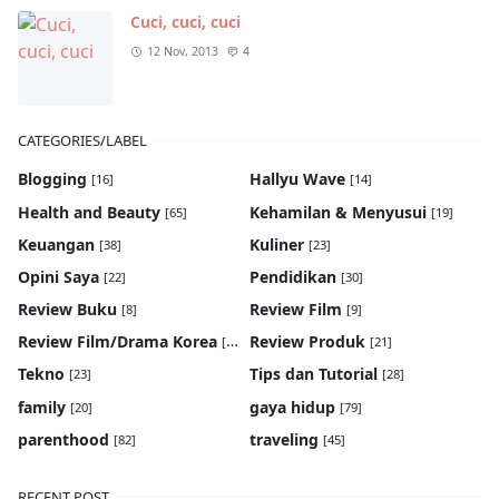
Cuci, cuci, cuci
12 Nov, 2013
4
CATEGORIES/LABEL
Blogging
Hallyu Wave
[16]
[14]
Health and Beauty
Kehamilan & Menyusui
[65]
[19]
Keuangan
Kuliner
[38]
[23]
Opini Saya
Pendidikan
[22]
[30]
Review Buku
Review Film
[8]
[9]
Review Film/Drama Korea
Review Produk
[22]
[21]
Tekno
Tips dan Tutorial
[23]
[28]
family
gaya hidup
[20]
[79]
parenthood
traveling
[82]
[45]
RECENT POST