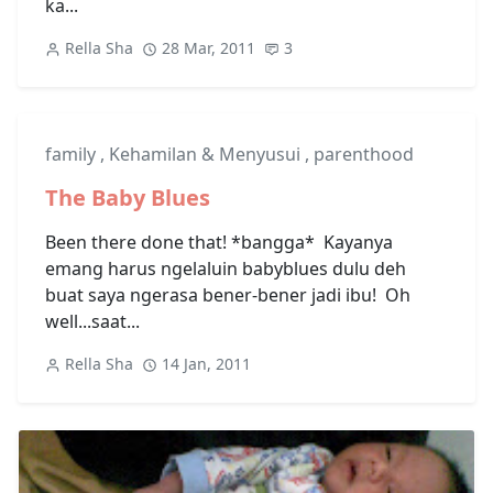
ka...
Rella Sha
28 Mar, 2011
3
family
,
Kehamilan & Menyusui
,
parenthood
The Baby Blues
Been there done that! *bangga* Kayanya
emang harus ngelaluin babyblues dulu deh
buat saya ngerasa bener-bener jadi ibu! Oh
well...saat...
Rella Sha
14 Jan, 2011