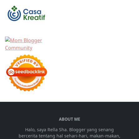
ABOUT ME
Halo, saya Rella Sha. Blogger yang senang
bercerita tentang hal sehari-hari, makan-makan,