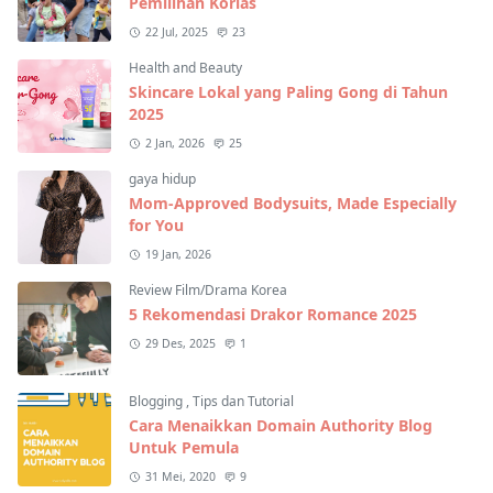
Pemilihan Korlas
22 Jul, 2025
23
Health and Beauty
Skincare Lokal yang Paling Gong di Tahun
2025
2 Jan, 2026
25
gaya hidup
Mom-Approved Bodysuits, Made Especially
for You
19 Jan, 2026
Review Film/Drama Korea
5 Rekomendasi Drakor Romance 2025
29 Des, 2025
1
Blogging
,
Tips dan Tutorial
Cara Menaikkan Domain Authority Blog
Untuk Pemula
31 Mei, 2020
9