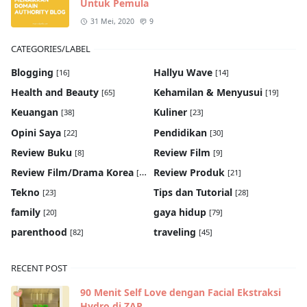
Untuk Pemula
31 Mei, 2020
9
CATEGORIES/LABEL
Blogging
Hallyu Wave
[16]
[14]
Health and Beauty
Kehamilan & Menyusui
[65]
[19]
Keuangan
Kuliner
[38]
[23]
Opini Saya
Pendidikan
[22]
[30]
Review Buku
Review Film
[8]
[9]
Review Film/Drama Korea
Review Produk
[22]
[21]
Tekno
Tips dan Tutorial
[23]
[28]
family
gaya hidup
[20]
[79]
parenthood
traveling
[82]
[45]
RECENT POST
90 Menit Self Love dengan Facial Ekstraksi
Hydro di ZAP