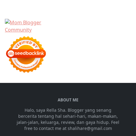
ABOUT ME
Halo, saya Rella Sha. Blogger yang senang
bercerita tentang hal sehari-hari, makan-makan,
jalan-jalan, keluarga, review, dan gaya hidup. Feel
free to contact me at shalihare@gmail.com