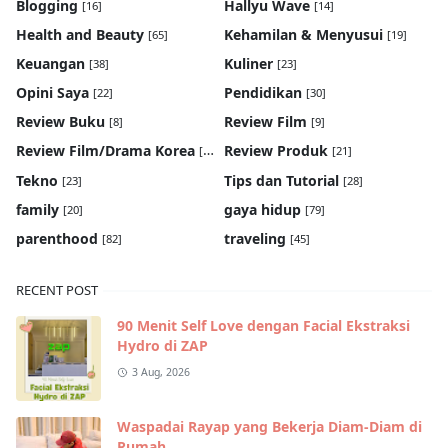
Blogging
Hallyu Wave
[16]
[14]
Health and Beauty
Kehamilan & Menyusui
[65]
[19]
Keuangan
Kuliner
[38]
[23]
Opini Saya
Pendidikan
[22]
[30]
Review Buku
Review Film
[8]
[9]
Review Film/Drama Korea
Review Produk
[22]
[21]
Tekno
Tips dan Tutorial
[23]
[28]
family
gaya hidup
[20]
[79]
parenthood
traveling
[82]
[45]
RECENT POST
90 Menit Self Love dengan Facial Ekstraksi
Hydro di ZAP
3 Aug, 2026
Waspadai Rayap yang Bekerja Diam-Diam di
Rumah