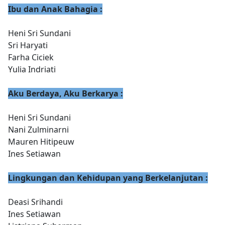
Ibu dan Anak Bahagia :
Heni Sri Sundani
Sri Haryati
Farha Ciciek
Yulia Indriati
Aku Berdaya, Aku Berkarya :
Heni Sri Sundani
Nani Zulminarni
Mauren Hitipeuw
Ines Setiawan
Lingkungan dan Kehidupan yang Berkelanjutan :
Deasi Srihandi
Ines Setiawan