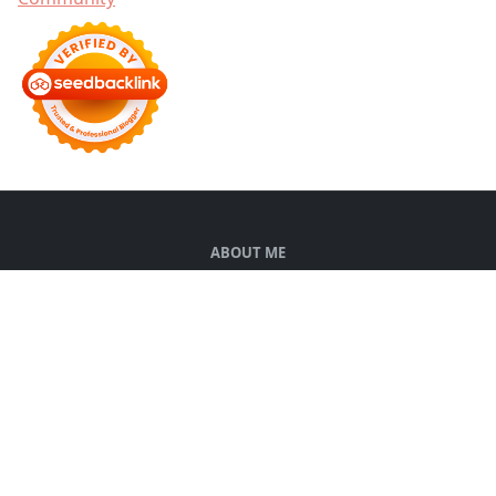
ABOUT ME
Halo, saya Rella Sha. Blogger yang senang
bercerita tentang hal sehari-hari, makan-makan,
jalan-jalan, keluarga, review, dan gaya hidup. Feel
free to contact me at shalihare@gmail.com
FOLLOW US