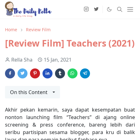
Home
Review Film
[Review Film] Teachers (2021)
Rella Sha
15 Jan, 2021
On this Content
Akhir pekan kemarin, saya dapat kesempatan buat
nonton launching film “Teachers” di ajang online
screening & press conference, bareng lebih dari
seribu partisipan sesama blogger, para kru di balik
layar, dan para pemain berikut fanbase-nya.