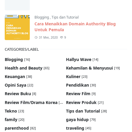
Blogging
,
Tips dan Tutorial
Cara Menaikkan Domain Authority Blog
Untuk Pemula
31 Mei, 2020
9
CATEGORIES/LABEL
Blogging
Hallyu Wave
[16]
[14]
Health and Beauty
Kehamilan & Menyusui
[65]
[19]
Keuangan
Kuliner
[38]
[23]
Opini Saya
Pendidikan
[22]
[30]
Review Buku
Review Film
[8]
[9]
Review Film/Drama Korea
Review Produk
[22]
[21]
Tekno
Tips dan Tutorial
[23]
[28]
family
gaya hidup
[20]
[79]
parenthood
traveling
[82]
[45]