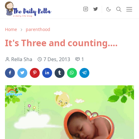
Home
parenthood
It's Three and counting....
Rella Sha
7 Des, 2013
1