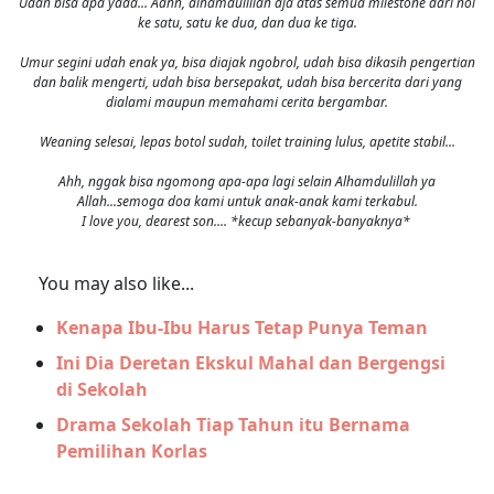
Udah bisa apa yaaa... Aahh, alhamdulillah aja atas semua milestone dari nol
ke satu, satu ke dua, dan dua ke tiga.
Umur segini udah enak ya, bisa diajak ngobrol, udah bisa dikasih pengertian
dan balik mengerti, udah bisa bersepakat, udah bisa bercerita dari yang
dialami maupun memahami cerita bergambar.
Weaning selesai, lepas botol sudah, toilet training lulus, apetite stabil...
Ahh, nggak bisa ngomong apa-apa lagi selain Alhamdulillah ya
Allah...semoga doa kami untuk anak-anak kami terkabul.
I love you, dearest son.... *kecup sebanyak-banyaknya*
You may also like...
Kenapa Ibu-Ibu Harus Tetap Punya Teman
Ini Dia Deretan Ekskul Mahal dan Bergengsi
di Sekolah
Drama Sekolah Tiap Tahun itu Bernama
Pemilihan Korlas