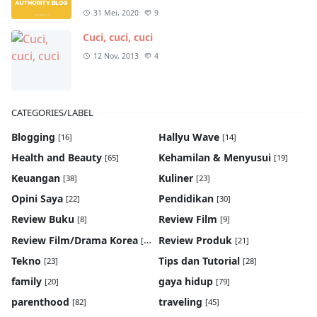
31 Mei, 2020
9
Cuci, cuci, cuci
12 Nov, 2013
4
CATEGORIES/LABEL
Blogging
Hallyu Wave
[16]
[14]
Health and Beauty
Kehamilan & Menyusui
[65]
[19]
Keuangan
Kuliner
[38]
[23]
Opini Saya
Pendidikan
[22]
[30]
Review Buku
Review Film
[8]
[9]
Review Film/Drama Korea
Review Produk
[22]
[21]
Tekno
Tips dan Tutorial
[23]
[28]
family
gaya hidup
[20]
[79]
parenthood
traveling
[82]
[45]