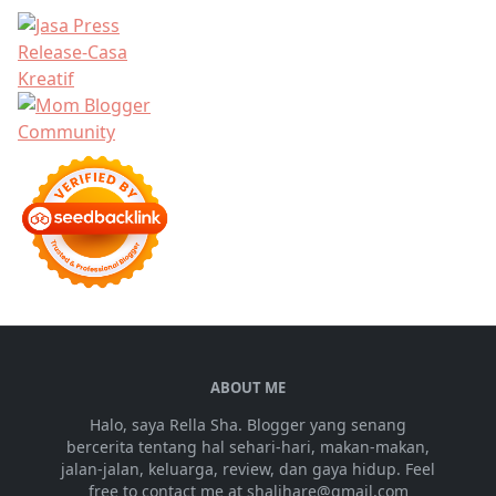
ABOUT ME
Halo, saya Rella Sha. Blogger yang senang
bercerita tentang hal sehari-hari, makan-makan,
jalan-jalan, keluarga, review, dan gaya hidup. Feel
free to contact me at shalihare@gmail.com