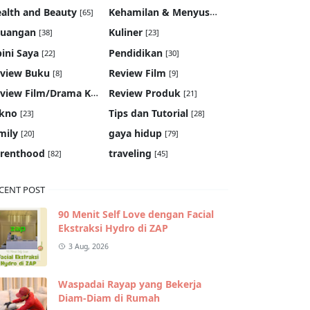
Kehamilan & Menyusui
alth and Beauty
[65]
[19]
euangan
Kuliner
[38]
[23]
ini Saya
Pendidikan
[22]
[30]
view Buku
Review Film
[8]
[9]
Review Film/Drama Korea
Review Produk
[22]
[21]
kno
Tips dan Tutorial
[23]
[28]
mily
gaya hidup
[20]
[79]
renthood
traveling
[82]
[45]
CENT POST
90 Menit Self Love dengan Facial
Ekstraksi Hydro di ZAP
3 Aug, 2026
Waspadai Rayap yang Bekerja
Diam-Diam di Rumah