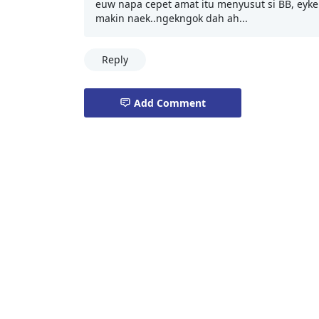
euw napa cepet amat itu menyusut si BB, ey
makin naek..ngekngok dah ah...
Reply
Add Comment