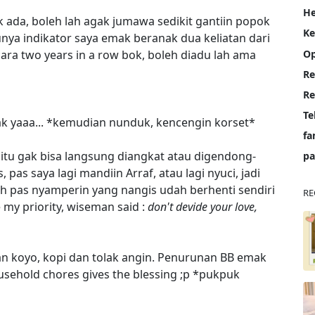
He
 ada, boleh lah agak jumawa sedikit gantiin popok
K
nya indikator saya emak beranak dua keliatan dari
Op
ara two years in a row bok, boleh diadu lah ama
Re
Te
mak yaaa... *kemudian nunduk, kencengin korset*
fa
s gitu gak bisa langsung diangkat atau digendong-
pa
pas saya lagi mandiin Arraf, atau lagi nyuci, jadi
h pas nyamperin yang nangis udah berhenti sendiri
RE
 my priority, wiseman said :
don't devide your love,
an koyo, kopi dan tolak angin. Penurunan BB emak
usehold chores gives the blessing ;p *pukpuk