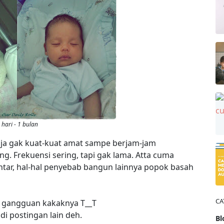
 hari - 1 bulan
 aja gak kuat-kuat amat sampe berjam-jam
ng. Frekuensi sering, tapi gak lama. Atta cuma
ntar, hal-hal penyebab bangun lainnya popok basah
CA
 ya gangguan kakaknya T__T
di postingan lain deh.
Bl