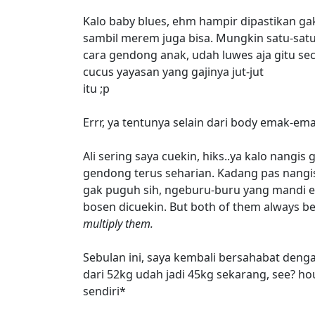
Kalo baby blues, ehm hampir dipastikan gak
sambil merem juga bisa. Mungkin satu-satu
cara gendong anak, udah luwes aja gitu sec
cucus yayasan yang gajinya jut-jut
itu ;p
Errr, ya tentunya selain dari body emak-e
Ali sering saya cuekin, hiks..ya kalo nangi
gendong terus seharian. Kadang pas nangis, 
gak puguh sih, ngeburu-buru yang mandi e
bosen dicuekin. But both of them always be
multiply them.
Sebulan ini, saya kembali bersahabat deng
dari 52kg udah jadi 45kg sekarang, see? ho
sendiri*