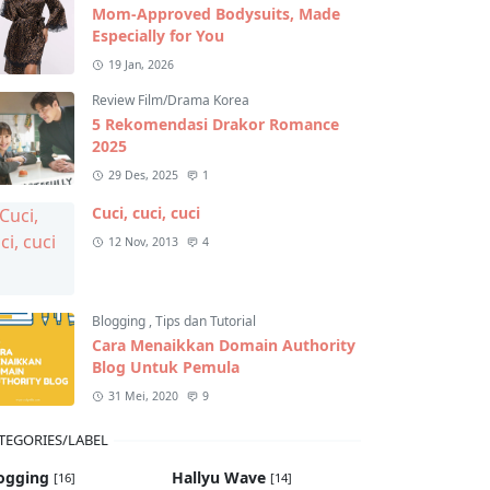
Mom-Approved Bodysuits, Made
Especially for You
19 Jan, 2026
Review Film/Drama Korea
5 Rekomendasi Drakor Romance
2025
29 Des, 2025
1
Cuci, cuci, cuci
12 Nov, 2013
4
Blogging
,
Tips dan Tutorial
Cara Menaikkan Domain Authority
Blog Untuk Pemula
31 Mei, 2020
9
TEGORIES/LABEL
ogging
Hallyu Wave
[16]
[14]