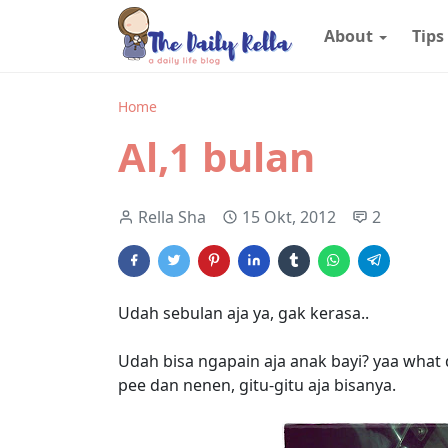
About
Tips
Home
Al,1 bulan
Rella Sha
15 Okt, 2012
2
Udah sebulan aja ya, gak kerasa..
Udah bisa ngapain aja anak bayi? yaa what
pee dan nenen, gitu-gitu aja bisanya.