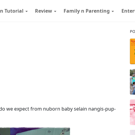
 n Tutorial
Review
Family n Parenting
Ente
PO
 do we expect from nuborn baby selain nangis-pup-