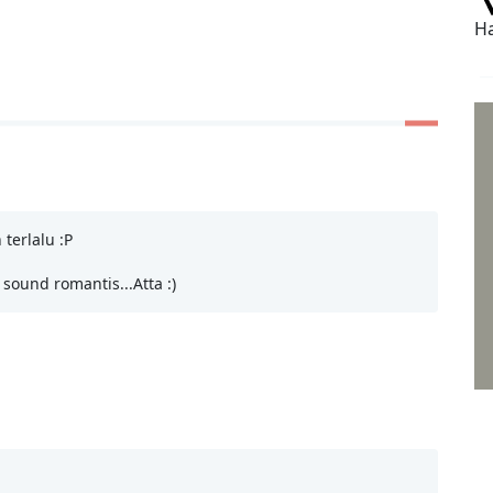
Ha
terlalu :P
ound romantis...Atta :)