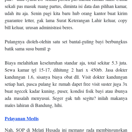
sekali pas masuk ruang partus, diminta isi data dan pilihan kamar,
udah itu aja. Senin pagi kita baru hub orang kantor buat kirim
guarantee letter, gak lama Surat Keterangan Lahir keluar, copy
bill keluar, urusan administrasi beres.
Pulangnya dioleh-olehin satu set bantal-guling bayi berbungkus
batik sama susu bumil ;p
Biaya melahirkan keseluruhan standar aja, total sekitar 5.3 juta.
Sewa kamar tgl 15-17, dihitung 2 hari x 450rb. Jasa dokter
kandungan 1.6, sisanya biaya obat dll. Visit dokter kandungan
setiap hari, pasca pulang ke rumah dapet free visit suster juga 3x
buat ngecek kadar kuning, puser, kondisi fisik bayi atau ibunya
ada masalah menyusui. Seger gak tuh segitu? inilah makanya
males lahiran di Bandung, hihi.
Pelayanan Medis
Nah, SOP di Melati Husada ini memang rada membingungkan