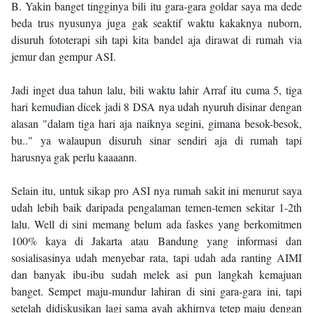
B. Yakin banget tingginya bili itu gara-gara goldar saya ma dede
beda trus nyusunya juga gak seaktif waktu kakaknya nuborn,
disuruh fototerapi sih tapi kita bandel aja dirawat di rumah via
jemur dan gempur ASI.
Jadi inget dua tahun lalu, bili waktu lahir Arraf itu cuma 5, tiga
hari kemudian dicek jadi 8 DSA nya udah nyuruh disinar dengan
alasan "dalam tiga hari aja naiknya segini, gimana besok-besok,
bu.." ya walaupun disuruh sinar sendiri aja di rumah tapi
harusnya gak perlu kaaaann.
Selain itu, untuk sikap pro ASI nya rumah sakit ini menurut saya
udah lebih baik daripada pengalaman temen-temen sekitar 1-2th
lalu. Well di sini memang belum ada faskes yang berkomitmen
100% kaya di Jakarta atau Bandung yang informasi dan
sosialisasinya udah menyebar rata, tapi udah ada ranting AIMI
dan banyak ibu-ibu sudah melek asi pun langkah kemajuan
banget. Sempet maju-mundur lahiran di sini gara-gara ini, tapi
setelah didiskusikan lagi sama ayah akhirnya tetep maju dengan