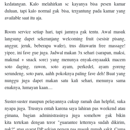
kedatangan. Kalo melahirkan sc kayanya bisa pesen kamar
duluan, tapi kalo normal gak bisa, tergantung pada kamar yang
available saat itu aja.
Room service setiap hari, tapi jamnya gak tentu. Awal masuk
langsung dapet sekeranjang welcoming fruit (sesisir pisang,
anggur, jeruk, beberapa wafer), trus ditawarin free massage!
yipee, ini fave gue juga. Jadwal makan 3x sehari (sarapan, maksi,
makmal + snack sore) yang menunya enyak-enyaaakk macem
soto daging, rawon, soto ayam, perkedel, ayam goreng
serundeng, soto paru, aahh pokoknya paling fave deh! Buat yang
nunggu juga dapet makan satu kali sehari, menunya sama
enaknya, lumayan kaan....
Suster-suster maupun pelayannya cukup ramah dan helpful, suka
nyapa juga. Trusnya entah karena saya lahiran pas weekend atau
gimana, bagian administrasinya juga somehow gak bikin
kita tertekan dengan teror "guarantee letternya sudah dikirim,
pak?" atau syarat DP sekian persen pas masuk rumah sakit. Cuma