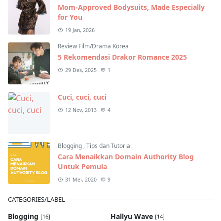
Mom-Approved Bodysuits, Made Especially
for You
19 Jan, 2026
Review Film/Drama Korea
5 Rekomendasi Drakor Romance 2025
29 Des, 2025
1
Cuci, cuci, cuci
12 Nov, 2013
4
Blogging
,
Tips dan Tutorial
Cara Menaikkan Domain Authority Blog
Untuk Pemula
31 Mei, 2020
9
CATEGORIES/LABEL
Blogging
Hallyu Wave
[16]
[14]