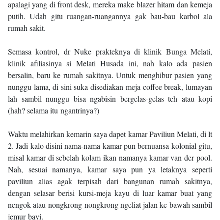
apalagi yang di front desk, mereka make blazer hitam dan kemeja
putih. Udah gitu ruangan-ruangannya gak bau-bau karbol ala
rumah sakit.
Semasa kontrol, dr Nuke prakteknya di klinik Bunga Melati,
klinik afiliasinya si Melati Husada ini, nah kalo ada pasien
bersalin, baru ke rumah sakitnya. Untuk menghibur pasien yang
nunggu lama, di sini suka disediakan meja coffee break, lumayan
lah sambil nunggu bisa ngabisin bergelas-gelas teh atau kopi
(hah? selama itu ngantrinya?)
Waktu melahirkan kemarin saya dapet kamar Paviliun Melati, di lt
2. Jadi kalo disini nama-nama kamar pun bernuansa kolonial gitu,
misal kamar di sebelah kolam ikan namanya kamar van der pool.
Nah, sesuai namanya, kamar saya pun ya letaknya seperti
paviliun alias agak terpisah dari bangunan rumah sakitnya,
dengan selasar berisi kursi-meja kayu di luar kamar buat yang
nengok atau nongkrong-nongkrong ngeliat jalan ke bawah sambil
jemur bayi.