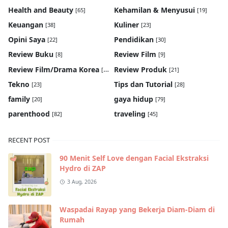
Health and Beauty
Kehamilan & Menyusui
[65]
[19]
Keuangan
Kuliner
[38]
[23]
Opini Saya
Pendidikan
[22]
[30]
Review Buku
Review Film
[8]
[9]
Review Film/Drama Korea
Review Produk
[22]
[21]
Tekno
Tips dan Tutorial
[23]
[28]
family
gaya hidup
[20]
[79]
parenthood
traveling
[82]
[45]
RECENT POST
90 Menit Self Love dengan Facial Ekstraksi
Hydro di ZAP
3 Aug, 2026
Waspadai Rayap yang Bekerja Diam-Diam di
Rumah