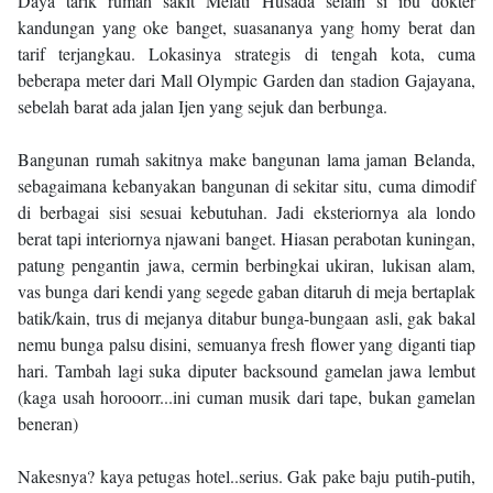
Daya tarik rumah sakit Melati Husada selain si ibu dokter
kandungan yang oke banget, suasananya yang homy berat dan
tarif terjangkau. Lokasinya strategis di tengah kota, cuma
beberapa meter dari Mall Olympic Garden dan stadion Gajayana,
sebelah barat ada jalan Ijen yang sejuk dan berbunga.
Bangunan rumah sakitnya make bangunan lama jaman Belanda,
sebagaimana kebanyakan bangunan di sekitar situ, cuma dimodif
di berbagai sisi sesuai kebutuhan. Jadi eksteriornya ala londo
berat tapi interiornya njawani banget. Hiasan perabotan kuningan,
patung pengantin jawa, cermin berbingkai ukiran, lukisan alam,
vas bunga dari kendi yang segede gaban ditaruh di meja bertaplak
batik/kain, trus di mejanya ditabur bunga-bungaan asli, gak bakal
nemu bunga palsu disini, semuanya fresh flower yang diganti tiap
hari. Tambah lagi suka diputer backsound gamelan jawa lembut
(kaga usah horooorr...ini cuman musik dari tape, bukan gamelan
beneran)
Nakesnya? kaya petugas hotel..serius. Gak pake baju putih-putih,