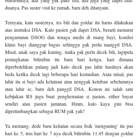
bilirubinnya, ada yang gak pake dsa, ada juga yang dapet dua-
duanya. Pas suster visit ke rumah, baru deh ditanyain.
Ternyata, kata susternya, tes bili dan goldar itu harus dilakukan
atas instruksi DSA. Kalo pasien gak dapet DSA, berarti menurut
pengamatan DSOG dan tenaga medis di ruang bayi, kondisi
klinis bayi dianggap bagus sehingga gak perlu manggil DSA.
Misal, anak saya gak kuning, maka gak perlu dicek bili, lagipula
peningkatan bilirubin itu baru hari ketiga, hari dimana
diperbolehkan pulang jadi kalo dicek pas lahir hasilnya akan
beda ketika dicek lagi beberapa hari kemudian. Atau misal, pas
lahir itu si bayi ada kelainan atau nenggak ketuban sebelumnya
atau lahir sc, baru deh panggil DSA. Konon ini salah satu
kebijakan RS juga buat penghematan si pasien, either bayar
sendiri atau pasien jaminan. Hmm, kalo kaya gini bisa
dipertimbangkan sebagai RUM gak yah?
Ya memang, dede baru keliatan secara fisik 'menguning' itu pas
hari ke 5, trus hari ke 7 nya dicek bilirubin 11.45 dengan goldar