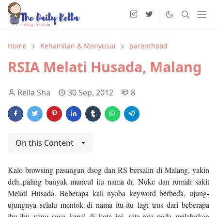
Home
Kehamilan & Menyusui
parenthood
RSIA Melati Husada, Malang
Rella Sha
30 Sep, 2012
8
On this Content
Kalo browsing pasangan dsog dan RS bersalin di Malang, yakin
deh..paling banyak muncul itu nama dr. Nuke dan rumah sakit
Melati Husada. Beberapa kali nyoba keyword berbeda, ujung-
ujungnya selalu mentok di nama itu-itu lagi trus dari beberapa
ibu-ibu yang saya kenal di kota ini, rata-rata pada melahirkan