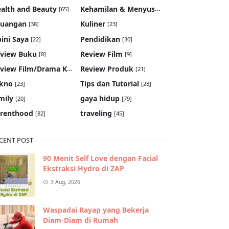
Kehamilan & Menyusui
alth and Beauty
[65]
[19]
euangan
Kuliner
[38]
[23]
ini Saya
Pendidikan
[22]
[30]
view Buku
Review Film
[8]
[9]
Review Film/Drama Korea
Review Produk
[22]
[21]
kno
Tips dan Tutorial
[23]
[28]
mily
gaya hidup
[20]
[79]
renthood
traveling
[82]
[45]
CENT POST
90 Menit Self Love dengan Facial
Ekstraksi Hydro di ZAP
3 Aug, 2026
Waspadai Rayap yang Bekerja
Diam-Diam di Rumah