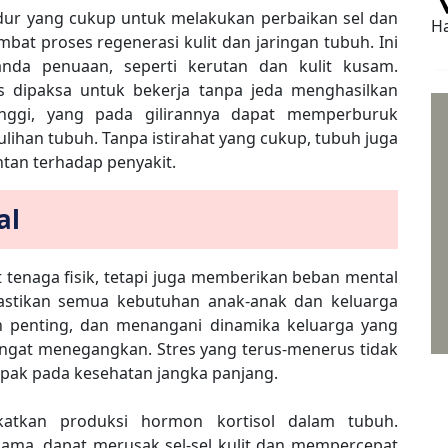
dur yang cukup untuk melakukan perbaikan sel dan
Ha
at proses regenerasi kulit dan jaringan tubuh. Ini
nda penuaan, seperti kerutan dan kulit kusam.
s dipaksa untuk bekerja tanpa jeda menghasilkan
tinggi, yang pada gilirannya dapat memperburuk
han tubuh. Tanpa istirahat yang cukup, tubuh juga
ntan terhadap penyakit.
al
 tenaga fisik, tetapi juga memberikan beban mental
stikan semua kebutuhan anak-anak dan keluarga
 penting, dan menangani dinamika keluarga yang
angat menegangkan. Stres yang terus-menerus tidak
pak pada kesehatan jangka panjang.
gkatkan produksi hormon kortisol dalam tubuh.
g lama, dapat merusak sel-sel kulit dan mempercepat