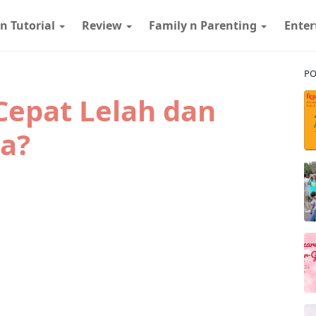
 n Tutorial
Review
Family n Parenting
Ente
PO
Cepat Lelah dan
ua?