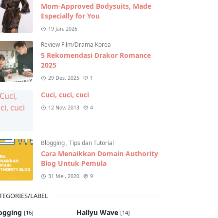
Mom-Approved Bodysuits, Made
Especially for You
19 Jan, 2026
Review Film/Drama Korea
5 Rekomendasi Drakor Romance
2025
29 Des, 2025
1
Cuci, cuci, cuci
12 Nov, 2013
4
Blogging
,
Tips dan Tutorial
Cara Menaikkan Domain Authority
Blog Untuk Pemula
31 Mei, 2020
9
TEGORIES/LABEL
ogging
Hallyu Wave
[16]
[14]