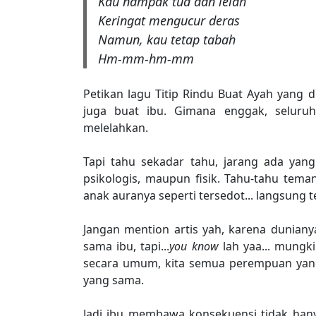
Kau nampak tua dan lelah
Keringat mengucur deras
Namun, kau tetap tabah
Hm-mm-hm-mm
Petikan lagu Titip Rindu Buat Ayah yang 
juga buat ibu. Gimana enggak, seluruh 
melelahkan.
Tapi tahu sekadar tahu, jarang ada yan
psikologis, maupun fisik. Tahu-tahu tema
anak auranya seperti tersedot... langsung t
Jangan mention artis yah, karena duniany
sama ibu, tapi...
you know
lah yaa... mungki
secara umum, kita semua perempuan ya
yang sama.
Jadi ibu membawa konsekuensi tidak han