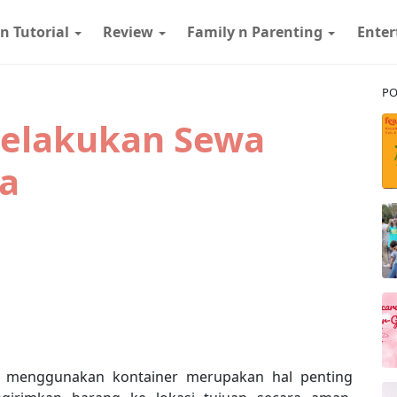
 n Tutorial
Review
Family n Parenting
Ente
PO
Melakukan Sewa
ta
r, menggunakan kontainer merupakan hal penting