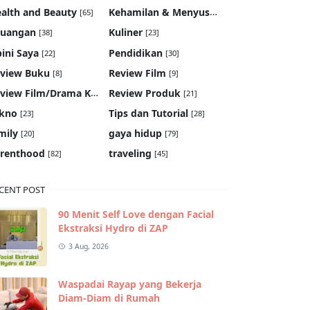
Kehamilan & Menyusui
alth and Beauty
[65]
[19]
euangan
Kuliner
[38]
[23]
ini Saya
Pendidikan
[22]
[30]
view Buku
Review Film
[8]
[9]
Review Film/Drama Korea
Review Produk
[22]
[21]
kno
Tips dan Tutorial
[23]
[28]
mily
gaya hidup
[20]
[79]
renthood
traveling
[82]
[45]
CENT POST
90 Menit Self Love dengan Facial
Ekstraksi Hydro di ZAP
3 Aug, 2026
Waspadai Rayap yang Bekerja
Diam-Diam di Rumah