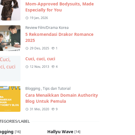
Mom-Approved Bodysuits, Made
Especially for You
19 Jan, 2026
Review Film/Drama Korea
5 Rekomendasi Drakor Romance
2025
29 Des, 2025
1
Cuci, cuci, cuci
12 Nov, 2013
4
Blogging
,
Tips dan Tutorial
Cara Menaikkan Domain Authority
Blog Untuk Pemula
31 Mei, 2020
9
TEGORIES/LABEL
ogging
Hallyu Wave
[16]
[14]