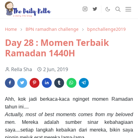
Home
BPN ramadhan challenge
bpnchallenge2019
Day 28 : Momen Terbaik
Ramadan 1440H
Rella Sha
2 Jun, 2019
Ahh, kok jadi berkaca-kaca nginget momen Ramadan
tahun ini....
Actually, most of best moments comes from my beloved
men.
Mereka adalah sumber sinar kebahagiaan
saya....setiap langkah kebaikan dari mereka, bikin saya
pingin meluk erat mereka lama-lama....