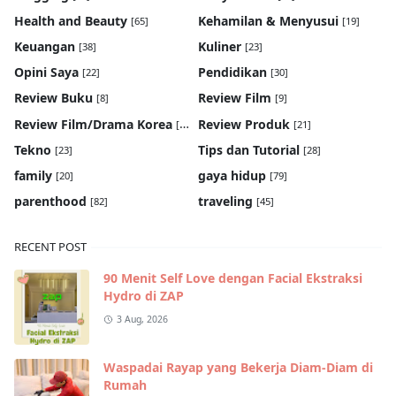
Health and Beauty
Kehamilan & Menyusui
[65]
[19]
Keuangan
Kuliner
[38]
[23]
Opini Saya
Pendidikan
[22]
[30]
Review Buku
Review Film
[8]
[9]
Review Film/Drama Korea
Review Produk
[22]
[21]
Tekno
Tips dan Tutorial
[23]
[28]
family
gaya hidup
[20]
[79]
parenthood
traveling
[82]
[45]
RECENT POST
90 Menit Self Love dengan Facial Ekstraksi
Hydro di ZAP
3 Aug, 2026
Waspadai Rayap yang Bekerja Diam-Diam di
Rumah