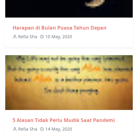
Harapan di Bulan Puasa Tahun Depan
Rella Sha
10 May, 2020
5 Alasan Tidak Perlu Mudik Saat Pandemi
Rella Sha
14 May, 2020