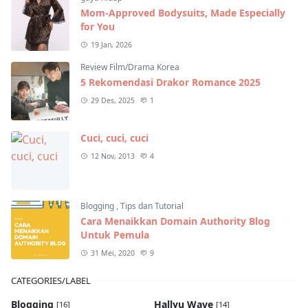
Mom-Approved Bodysuits, Made Especially
for You
19 Jan, 2026
Review Film/Drama Korea
5 Rekomendasi Drakor Romance 2025
29 Des, 2025
1
Cuci, cuci, cuci
12 Nov, 2013
4
Blogging
,
Tips dan Tutorial
Cara Menaikkan Domain Authority Blog
Untuk Pemula
31 Mei, 2020
9
CATEGORIES/LABEL
Blogging
Hallyu Wave
[16]
[14]