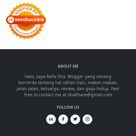
ABOUT ME
Halo, saya Rella Sha. Blogger yang senang
bercerita tentang hal sehari-hari, makan-makan,
jalan-jalan, keluarga, review, dan gaya hidup. Feel
free to contact me at shalihare@gmail.com
FOLLOW US