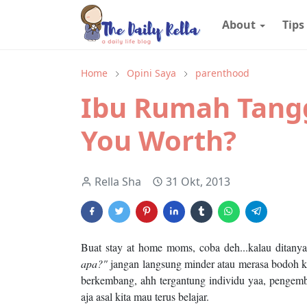
About
Tips
Home
Opini Saya
parenthood
Ibu Rumah Tang
You Worth?
Rella Sha
31 Okt, 2013
Buat stay at home moms, coba deh...kalau ditan
apa?"
jangan langsung minder atau merasa bodoh k
berkembang, ahh tergantung individu yaa, pengemba
aja asal kita mau terus belajar.