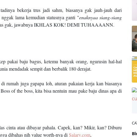
 tadinya bekerja trus jadi sahm, biasanya gak jauh-jauh dari
i nggak lama kemudian statusnya ganti "
enaknyaa siang-siang
, ikhlas gak, jawabnya IKHLAS KOK! DEMI TUHAAAANN.
kep pakai baju bagus, ketemu banyak orang, ngurusin hal-hal
 Dunia mendadak sempit dan berbalik 180 derajat.
 di rumah juga gapapa loh, aturan pakaian kerja kan biasanya
oss of the boss, kita bisa nentuin mau pake baju dinas apa di
CA
las cinta atau dibayar pahala. Capek, kan? Mikir, kan? Diburu
Bl
gga dibahas nih value worth-nya di
Salary.com
,