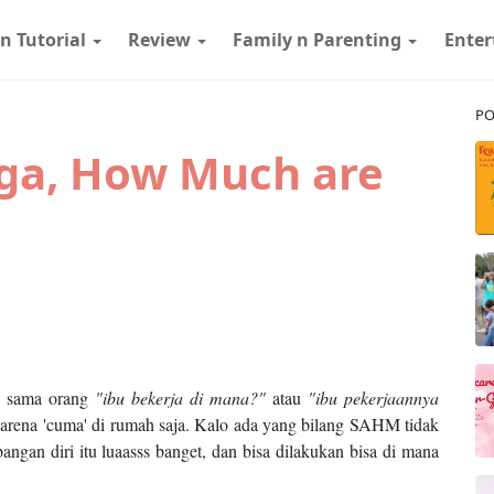
 n Tutorial
Review
Family n Parenting
Ente
PO
ga, How Much are
ya sama orang
"ibu bekerja di mana?"
atau
"ibu pekerjaannya
arena 'cuma' di rumah saja. Kalo ada yang bilang SAHM tidak
ngan diri itu luaasss banget, dan bisa dilakukan bisa di mana