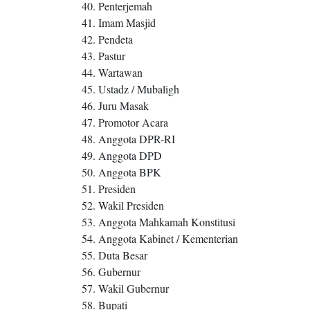
40. Penterjemah
41. Imam Masjid
42. Pendeta
43. Pastur
44. Wartawan
45. Ustadz / Mubaligh
46. Juru Masak
47. Promotor Acara
48. Anggota DPR-RI
49. Anggota DPD
50. Anggota BPK
51. Presiden
52. Wakil Presiden
53. Anggota Mahkamah Konstitusi
54. Anggota Kabinet / Kementerian
55. Duta Besar
56. Gubernur
57. Wakil Gubernur
58. Bupati