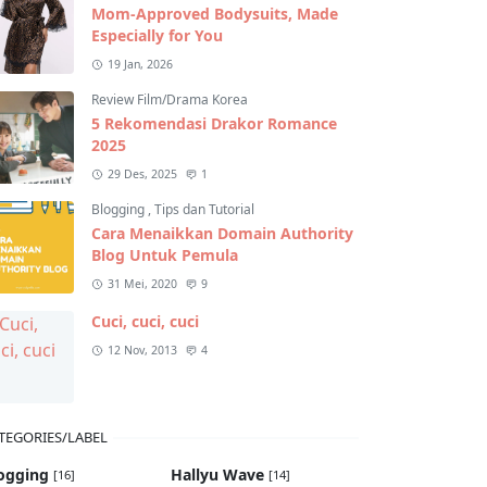
Mom-Approved Bodysuits, Made
Especially for You
19 Jan, 2026
Review Film/Drama Korea
5 Rekomendasi Drakor Romance
2025
29 Des, 2025
1
Blogging
,
Tips dan Tutorial
Cara Menaikkan Domain Authority
Blog Untuk Pemula
31 Mei, 2020
9
Cuci, cuci, cuci
12 Nov, 2013
4
TEGORIES/LABEL
ogging
Hallyu Wave
[16]
[14]