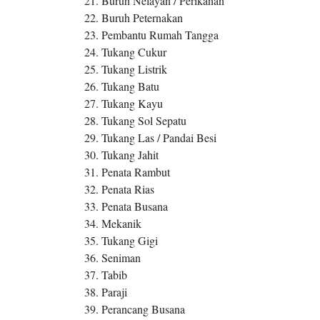
21. Buruh Nelayan / Perikanan
22. Buruh Peternakan
23. Pembantu Rumah Tangga
24. Tukang Cukur
25. Tukang Listrik
26. Tukang Batu
27. Tukang Kayu
28. Tukang Sol Sepatu
29. Tukang Las / Pandai Besi
30. Tukang Jahit
31. Penata Rambut
32. Penata Rias
33. Penata Busana
34. Mekanik
35. Tukang Gigi
36. Seniman
37. Tabib
38. Paraji
39. Perancang Busana