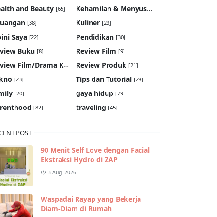
Kehamilan & Menyusui
alth and Beauty
[65]
[19]
euangan
Kuliner
[38]
[23]
ini Saya
Pendidikan
[22]
[30]
view Buku
Review Film
[8]
[9]
Review Film/Drama Korea
Review Produk
[22]
[21]
kno
Tips dan Tutorial
[23]
[28]
mily
gaya hidup
[20]
[79]
renthood
traveling
[82]
[45]
CENT POST
90 Menit Self Love dengan Facial
Ekstraksi Hydro di ZAP
3 Aug, 2026
Waspadai Rayap yang Bekerja
Diam-Diam di Rumah