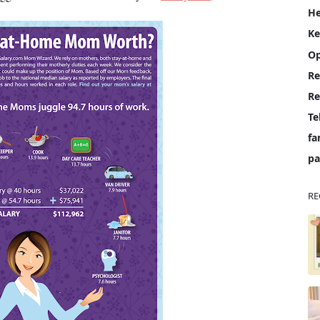
He
K
Op
Re
Te
fa
pa
RE