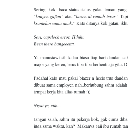
Sering, kok, baca status-status galau teman yang
"
kangen gajian"
atau "
bosen di rumah terus
." Tap
kruntelan sama anak
." Kalo ditanya kok galau
Sori, capslock error.
Hihihi.
Been there bangeeetttt.
Ya manusiawi sih kalau biasa tiap hari dandan ca
major yang keren, terus tiba-tiba berhenti aja gitu.
Padahal kalo mau pakai blazer n heels trus dandan
dibuat sama employer, nah..berhubung sahm adalah B
tempat kerja kita alias rumah :))
Niyat ye, ciin...
Jangan salah, sahm itu pekerja kok, gak cuma diba
juga sama waktu, kan? Makanya gaji ibu rumah tan