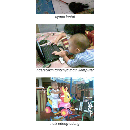
nyapu lantai
ngerecokin tantenya main komputer
naik odong-odong