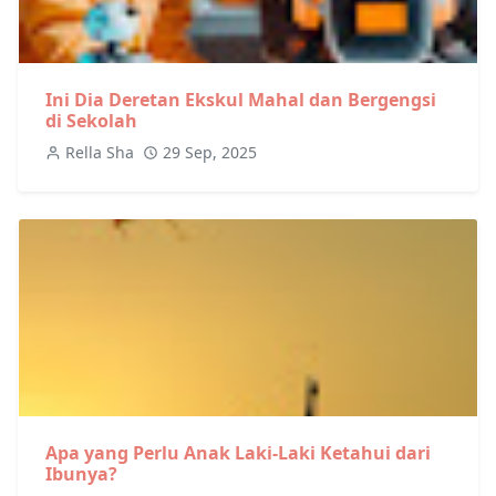
Ini Dia Deretan Ekskul Mahal dan Bergengsi
di Sekolah
Rella Sha
29 Sep, 2025
Apa yang Perlu Anak Laki-Laki Ketahui dari
Ibunya?