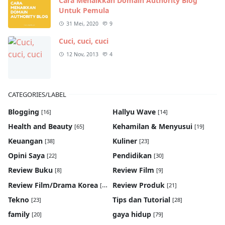
Cara Menaikkan Domain Authority Blog
Untuk Pemula
31 Mei, 2020
9
Cuci, cuci, cuci
12 Nov, 2013
4
CATEGORIES/LABEL
Blogging
Hallyu Wave
[16]
[14]
Health and Beauty
Kehamilan & Menyusui
[65]
[19]
Keuangan
Kuliner
[38]
[23]
Opini Saya
Pendidikan
[22]
[30]
Review Buku
Review Film
[8]
[9]
Review Film/Drama Korea
Review Produk
[22]
[21]
Tekno
Tips dan Tutorial
[23]
[28]
family
gaya hidup
[20]
[79]