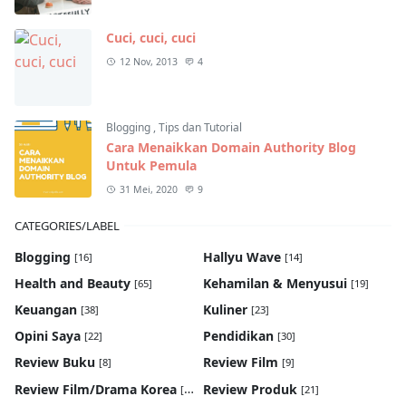
Cuci, cuci, cuci
12 Nov, 2013
4
Blogging
,
Tips dan Tutorial
Cara Menaikkan Domain Authority Blog
Untuk Pemula
31 Mei, 2020
9
CATEGORIES/LABEL
Blogging
Hallyu Wave
[16]
[14]
Health and Beauty
Kehamilan & Menyusui
[65]
[19]
Keuangan
Kuliner
[38]
[23]
Opini Saya
Pendidikan
[22]
[30]
Review Buku
Review Film
[8]
[9]
Review Film/Drama Korea
Review Produk
[22]
[21]