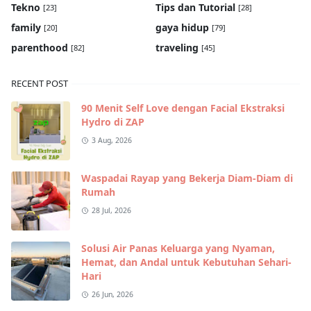
Tekno
Tips dan Tutorial
[23]
[28]
family
gaya hidup
[20]
[79]
parenthood
traveling
[82]
[45]
RECENT POST
90 Menit Self Love dengan Facial Ekstraksi
Hydro di ZAP
3 Aug, 2026
Waspadai Rayap yang Bekerja Diam-Diam di
Rumah
28 Jul, 2026
Solusi Air Panas Keluarga yang Nyaman,
Hemat, dan Andal untuk Kebutuhan Sehari-
Hari
26 Jun, 2026