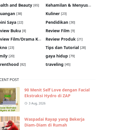
Kehamilan & Menyusui
alth and Beauty
[65]
[19]
euangan
Kuliner
[38]
[23]
ini Saya
Pendidikan
[22]
[30]
view Buku
Review Film
[8]
[9]
Review Film/Drama Korea
Review Produk
[22]
[21]
kno
Tips dan Tutorial
[23]
[28]
mily
gaya hidup
[20]
[79]
renthood
traveling
[82]
[45]
CENT POST
90 Menit Self Love dengan Facial
Ekstraksi Hydro di ZAP
3 Aug, 2026
Waspadai Rayap yang Bekerja
Diam-Diam di Rumah