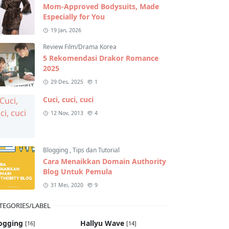
Mom-Approved Bodysuits, Made
Especially for You
19 Jan, 2026
Review Film/Drama Korea
5 Rekomendasi Drakor Romance
2025
29 Des, 2025
1
Cuci, cuci, cuci
12 Nov, 2013
4
Blogging
,
Tips dan Tutorial
Cara Menaikkan Domain Authority
Blog Untuk Pemula
31 Mei, 2020
9
TEGORIES/LABEL
ogging
Hallyu Wave
[16]
[14]