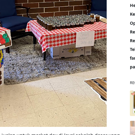
He
K
Op
Re
Te
fa
pa
RE