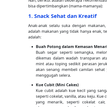
Nah, berikut adalah beberapa rekomendasi 
bisa dipertimbangkan (mama-mamanya):
1.
Snack Sehat dan Kreatif
Anak-anak selalu suka dengan makanan, t
adalah makanan yang tidak hanya enak, tet
adalah:
Buah Potong dalam Kemasan Menar
Buah segar seperti semangka, melon,
dikemas dalam wadah transparan ata
mint atau toping sedikit perasan jer
akan senang membeli camilan sehat ya
menggugah selera.
Kue Cubit (Mini Cakes)
Kue cubit adalah kue kecil yang sanga
seperti cokelat, vanilla, atau keju. Kue
yang menarik, seperti cokelat cair