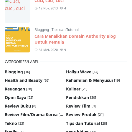
Cuci, cuci, cuci
12 Nov, 2013
4
Blogging
,
Tips dan Tutorial
Cara Menaikkan Domain Authority Blog
Untuk Pemula
31 Mei, 2020
9
CATEGORIES/LABEL
Blogging
Hallyu Wave
[16]
[14]
Health and Beauty
Kehamilan & Menyusui
[65]
[19]
Keuangan
Kuliner
[38]
[23]
Opini Saya
Pendidikan
[22]
[30]
Review Buku
Review Film
[8]
[9]
Review Film/Drama Korea
Review Produk
[22]
[21]
Tekno
Tips dan Tutorial
[23]
[28]
family
gaya hidup
[20]
[79]