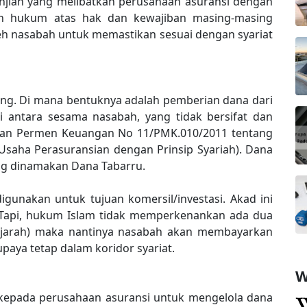
anjian yang melibatkan perusahaan asuransi dengan
n hukum atas hak dan kewajiban masing-masing
oleh nasabah untuk memastikan sesuai dengan syariat
long. Di mana bentuknya adalah pemberian dana dari
i antara sesama nasabah, yang tidak bersifat dan
ngan Permen Keuangan No 11/PMK.010/2011 tentang
saha Perasuransian dengan Prinsip Syariah). Dana
ang dinamakan Dana Tabarru.
igunakan untuk tujuan komersil/investasi. Akad ini
Tapi, hukum Islam tidak memperkenankan ada dua
 tijarah) maka nantinya nasabah akan membayarkan
paya tetap dalam koridor syariat.
W
 kepada perusahaan asuransi untuk mengelola dana