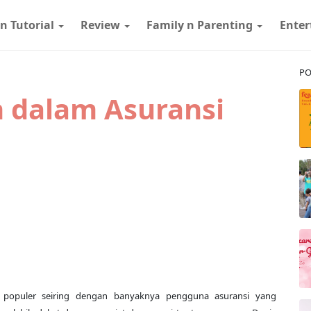
 n Tutorial
Review
Family n Parenting
Ente
PO
h dalam Asuransi
 populer seiring dengan banyaknya pengguna asuransi yang