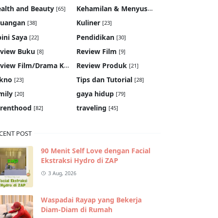
Kehamilan & Menyusui
alth and Beauty
[65]
[19]
euangan
Kuliner
[38]
[23]
ini Saya
Pendidikan
[22]
[30]
view Buku
Review Film
[8]
[9]
Review Film/Drama Korea
Review Produk
[22]
[21]
kno
Tips dan Tutorial
[23]
[28]
mily
gaya hidup
[20]
[79]
renthood
traveling
[82]
[45]
CENT POST
90 Menit Self Love dengan Facial
Ekstraksi Hydro di ZAP
3 Aug, 2026
Waspadai Rayap yang Bekerja
Diam-Diam di Rumah