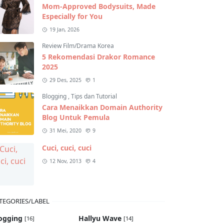
Mom-Approved Bodysuits, Made
Especially for You
19 Jan, 2026
Review Film/Drama Korea
5 Rekomendasi Drakor Romance
2025
29 Des, 2025
1
Blogging
,
Tips dan Tutorial
Cara Menaikkan Domain Authority
Blog Untuk Pemula
31 Mei, 2020
9
Cuci, cuci, cuci
12 Nov, 2013
4
TEGORIES/LABEL
ogging
Hallyu Wave
[16]
[14]