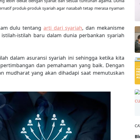
g lebih dekat dengan syariat dan sesuai tuntunan agama. Dunia
rnatif produk-produk syariah agar nasabah tetap merasa nyaman
aham dulu tentang
arti dari syariah
, dan mekanisme
 istilah-istilah baru dalam dunia perbankan syariah
ilah dalam asuransi syariah ini sehingga ketika kita
 pertimbangan dan pemahaman yang baik. Dengan
dan mudharat yang akan dihadapi saat memutuskan
CA
Bl