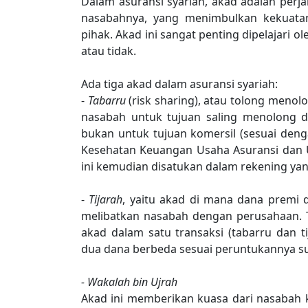
Dalam asuransi syariah, akad adalah perj
nasabahnya, yang menimbulkan kekuata
pihak. Akad ini sangat penting dipelajari 
atau tidak.
Ada tiga akad dalam asuransi syariah:
-
Tabarru
(risk sharing), atau tolong meno
nasabah untuk tujuan saling menolong d
bukan untuk tujuan komersil (sesuai de
Kesehatan Keuangan Usaha Asuransi dan U
ini kemudian disatukan dalam rekening y
-
Tijarah
, yaitu akad di mana dana premi d
melibatkan nasabah dengan perusahaan. 
akad dalam satu transaksi (tabarru dan
dua dana berbeda sesuai peruntukannya su
- Wakalah bin Ujrah
Akad ini memberikan kuasa dari nasabah