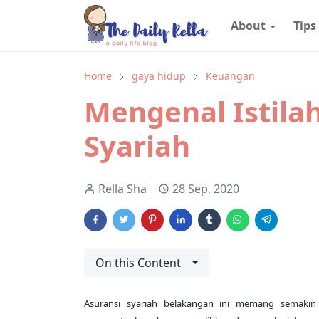
About
Tips
Home
gaya hidup
Keuangan
Mengenal Istila
Syariah
Rella Sha
28 Sep, 2020
On this Content
Asuransi syariah belakangan ini memang semakin