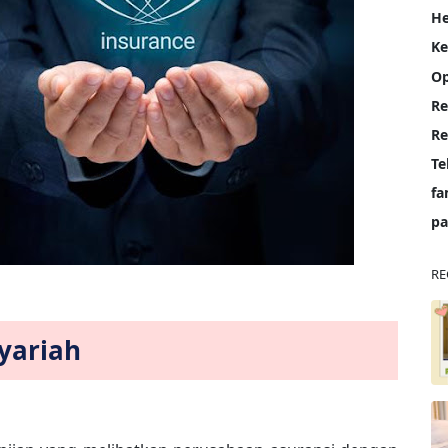
He
K
Op
Re
Te
fa
pa
RE
Syariah