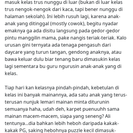
masuk kelas trus nunggu di luar (bukan di luar kelas
trus nengok-nengok dari kaca, tapi bener nunggu di
halaman sekolah). Ini lebih rusuh lagi, karena anak-
anak yang ditinggal (mostly cowok), begitu nyadar
emaknya ga ada disitu langsung pada gedor-gedor
pintu manggilin mama, pake nangis teriak-teriak. Kalo
urusan gini ternyata ada tenaga pengasuh dari
daycare yang turun tangan, gendong anaknya, atau
bawa keluar dulu biar tenang baru dimasukin kelas
lagi sementara bu guru ngurusin anak-anak yang di
kelas.
Tiap hari kan kelasnya pindah-pindah, kebetulan di
kelas ini banyak mainannya, ada satu anak yang terus-
terusan nunjuk lemari mainan minta diturunin
semuanya haha, udah deh, karpet puenuuhh sama
mainan macem-macem, siapa yang seneng? Ali
tentunya...dia bahkan lebih heboh daripada kakak-
kakak PG, saking hebohnya puzzle kecil dimasuk-