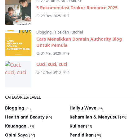
Review Film/Drama Korea
5 Rekomendasi Drakor Romance 2025
29 Des, 2025
1
Blogging
,
Tips dan Tutorial
Cara Menaikkan Domain Authority Blog
Untuk Pemula
31 Mei, 2020
9
Cuci, cuci, cuci
12 Nov, 2013
4
CATEGORIES/LABEL
Blogging
Hallyu Wave
[16]
[14]
Health and Beauty
Kehamilan & Menyusui
[65]
[19]
Keuangan
Kuliner
[38]
[23]
Opini Saya
Pendidikan
[22]
[30]