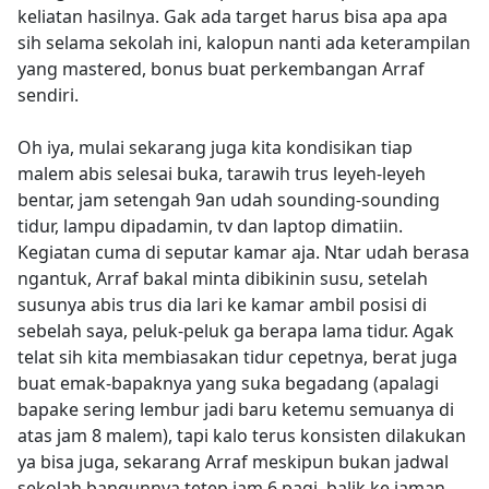
keliatan hasilnya. Gak ada target harus bisa apa apa
sih selama sekolah ini, kalopun nanti ada keterampilan
yang mastered, bonus buat perkembangan Arraf
sendiri.
Oh iya, mulai sekarang juga kita kondisikan tiap
malem abis selesai buka, tarawih trus leyeh-leyeh
bentar, jam setengah 9an udah sounding-sounding
tidur, lampu dipadamin, tv dan laptop dimatiin.
Kegiatan cuma di seputar kamar aja. Ntar udah berasa
ngantuk, Arraf bakal minta dibikinin susu, setelah
susunya abis trus dia lari ke kamar ambil posisi di
sebelah saya, peluk-peluk ga berapa lama tidur. Agak
telat sih kita membiasakan tidur cepetnya, berat juga
buat emak-bapaknya yang suka begadang (apalagi
bapake sering lembur jadi baru ketemu semuanya di
atas jam 8 malem), tapi kalo terus konsisten dilakukan
ya bisa juga, sekarang Arraf meskipun bukan jadwal
sekolah bangunnya tetep jam 6 pagi, balik ke jaman