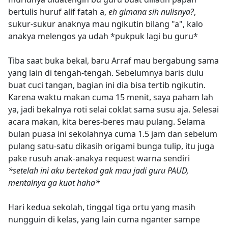
bertulis huruf alif fatah a,
eh gimana sih nulisnya?
,
sukur-sukur anaknya mau ngikutin bilang "a", kalo
anakya melengos ya udah *pukpuk lagi bu guru*
Tiba saat buka bekal, baru Arraf mau bergabung sama
yang lain di tengah-tengah. Sebelumnya baris dulu
buat cuci tangan, bagian ini dia bisa tertib ngikutin.
Karena waktu makan cuma 15 menit, saya paham lah
ya, jadi bekalnya roti selai coklat sama susu aja. Selesai
acara makan, kita beres-beres mau pulang. Selama
bulan puasa ini sekolahnya cuma 1.5 jam dan sebelum
pulang satu-satu dikasih origami bunga tulip, itu juga
pake rusuh anak-anakya request warna sendiri
*setelah ini aku bertekad gak mau jadi guru PAUD,
mentalnya ga kuat haha*
Hari kedua sekolah, tinggal tiga ortu yang masih
nungguin di kelas, yang lain cuma nganter sampe