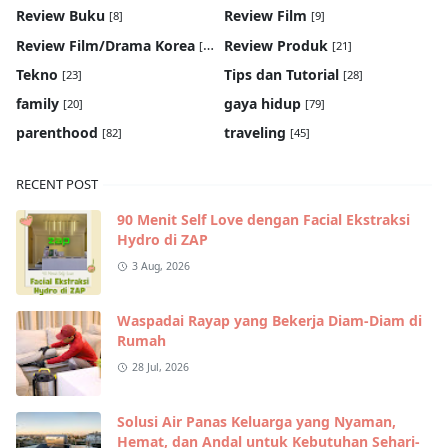
Review Buku
Review Film
[8]
[9]
Review Film/Drama Korea
Review Produk
[22]
[21]
Tekno
Tips dan Tutorial
[23]
[28]
family
gaya hidup
[20]
[79]
parenthood
traveling
[82]
[45]
RECENT POST
90 Menit Self Love dengan Facial Ekstraksi
Hydro di ZAP
3 Aug, 2026
Waspadai Rayap yang Bekerja Diam-Diam di
Rumah
28 Jul, 2026
Solusi Air Panas Keluarga yang Nyaman,
Hemat, dan Andal untuk Kebutuhan Sehari-