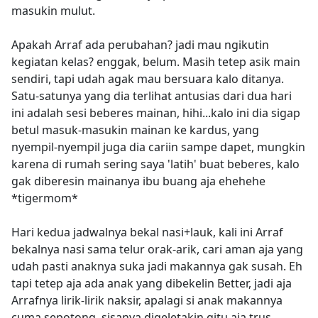
masukin mulut.
Apakah Arraf ada perubahan? jadi mau ngikutin
kegiatan kelas? enggak, belum. Masih tetep asik main
sendiri, tapi udah agak mau bersuara kalo ditanya.
Satu-satunya yang dia terlihat antusias dari dua hari
ini adalah sesi beberes mainan, hihi...kalo ini dia sigap
betul masuk-masukin mainan ke kardus, yang
nyempil-nyempil juga dia cariin sampe dapet, mungkin
karena di rumah sering saya 'latih' buat beberes, kalo
gak diberesin mainanya ibu buang aja ehehehe
*tigermom*
Hari kedua jadwalnya bekal nasi+lauk, kali ini Arraf
bekalnya nasi sama telur orak-arik, cari aman aja yang
udah pasti anaknya suka jadi makannya gak susah. Eh
tapi tetep aja ada anak yang dibekelin Better, jadi aja
Arrafnya lirik-lirik naksir, apalagi si anak makannya
cuma sepotong, sisanya digeletakin gitu aja trus