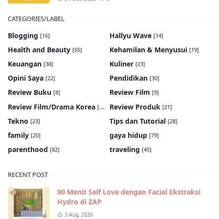
CATEGORIES/LABEL
Blogging
Hallyu Wave
[16]
[14]
Health and Beauty
Kehamilan & Menyusui
[65]
[19]
Keuangan
Kuliner
[38]
[23]
Opini Saya
Pendidikan
[22]
[30]
Review Buku
Review Film
[8]
[9]
Review Film/Drama Korea
Review Produk
[22]
[21]
Tekno
Tips dan Tutorial
[23]
[28]
family
gaya hidup
[20]
[79]
parenthood
traveling
[82]
[45]
RECENT POST
90 Menit Self Love dengan Facial Ekstraksi
Hydro di ZAP
3 Aug, 2026