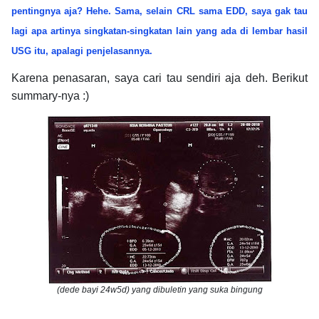
pentingnya aja? Hehe. Sama, selain CRL sama EDD, saya gak tau
lagi apa artinya singkatan-singkatan lain yang ada di lembar hasil
USG itu, apalagi penjelasannya.
Karena penasaran, saya cari tau sendiri aja deh. Berikut
summary-nya :)
(dede bayi 24w5d) yang dibuletin yang suka bingung