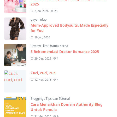
2025
2 Jan, 2026
25
gaya hidup
Mom-Approved Bodysuits, Made Especially
for You
19 Jan, 2026
Review Film/Drama Korea
5 Rekomendasi Drakor Romance 2025
29 Des, 2025
1
Cuci, cuci, cuci
12 Nov, 2013
4
Blogging
,
Tips dan Tutorial
Cara Menaikkan Domain Authority Blog
Untuk Pemula
31 Mei, 2020
9