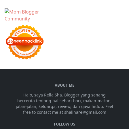
ABOUT ME
Halo, saya Rella Sha. Blogger yang senang
bercerita tentang hal sehari-hari, makan-makan,
jalan-jalan, keluarga, review, dan gaya hidup. Feel
free to contact me at shalihare@gmail.com
FOLLOW US