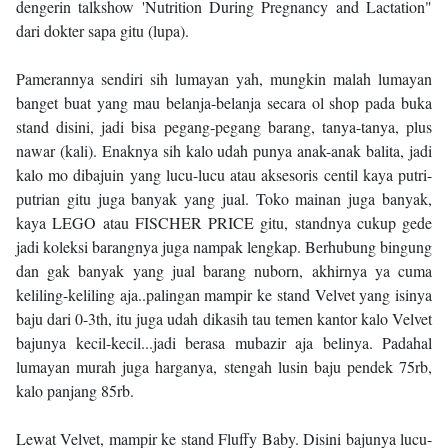
dengerin talkshow 'Nutrition During Pregnancy and Lactation"
dari dokter sapa gitu (lupa).
Pamerannya sendiri sih lumayan yah, mungkin malah lumayan
banget buat yang mau belanja-belanja secara ol shop pada buka
stand disini, jadi bisa pegang-pegang barang, tanya-tanya, plus
nawar (kali). Enaknya sih kalo udah punya anak-anak balita, jadi
kalo mo dibajuin yang lucu-lucu atau aksesoris centil kaya putri-
putrian gitu juga banyak yang jual. Toko mainan juga banyak,
kaya LEGO atau FISCHER PRICE gitu, standnya cukup gede
jadi koleksi barangnya juga nampak lengkap. Berhubung bingung
dan gak banyak yang jual barang nuborn, akhirnya ya cuma
keliling-keliling aja..palingan mampir ke stand Velvet yang isinya
baju dari 0-3th, itu juga udah dikasih tau temen kantor kalo Velvet
bajunya kecil-kecil...jadi berasa mubazir aja belinya. Padahal
lumayan murah juga harganya, stengah lusin baju pendek 75rb,
kalo panjang 85rb.
Lewat Velvet, mampir ke stand Fluffy Baby. Disini bajunya lucu-