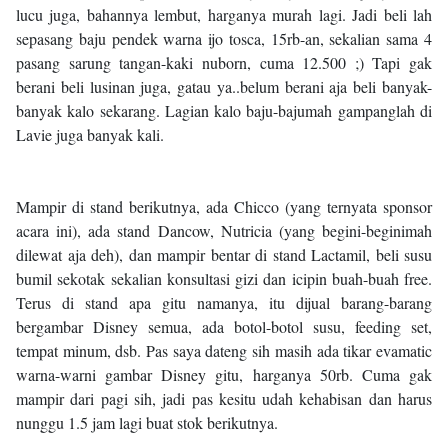
lucu juga, bahannya lembut, harganya murah lagi. Jadi beli lah
sepasang baju pendek warna ijo tosca, 15rb-an, sekalian sama 4
pasang sarung tangan-kaki nuborn, cuma 12.500 ;) Tapi gak
berani beli lusinan juga, gatau ya..belum berani aja beli banyak-
banyak kalo sekarang. Lagian kalo baju-bajumah gampanglah di
Lavie juga banyak kali.
Mampir di stand berikutnya, ada Chicco (yang ternyata sponsor
acara ini), ada stand Dancow, Nutricia (yang begini-beginimah
dilewat aja deh), dan mampir bentar di stand Lactamil, beli susu
bumil sekotak sekalian konsultasi gizi dan icipin buah-buah free.
Terus di stand apa gitu namanya, itu dijual barang-barang
bergambar Disney semua, ada botol-botol susu, feeding set,
tempat minum, dsb. Pas saya dateng sih masih ada tikar evamatic
warna-warni gambar Disney gitu, harganya 50rb. Cuma gak
mampir dari pagi sih, jadi pas kesitu udah kehabisan dan harus
nunggu 1.5 jam lagi buat stok berikutnya.