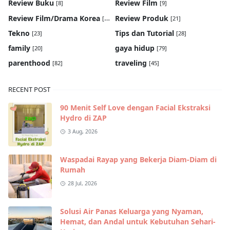
Review Buku
Review Film
[8]
[9]
Review Film/Drama Korea
Review Produk
[22]
[21]
Tekno
Tips dan Tutorial
[23]
[28]
family
gaya hidup
[20]
[79]
parenthood
traveling
[82]
[45]
RECENT POST
90 Menit Self Love dengan Facial Ekstraksi
Hydro di ZAP
3 Aug, 2026
Waspadai Rayap yang Bekerja Diam-Diam di
Rumah
28 Jul, 2026
Solusi Air Panas Keluarga yang Nyaman,
Hemat, dan Andal untuk Kebutuhan Sehari-