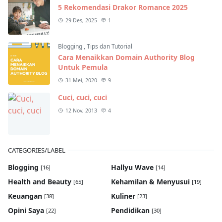
5 Rekomendasi Drakor Romance 2025
29 Des, 2025
1
Blogging
,
Tips dan Tutorial
Cara Menaikkan Domain Authority Blog
Untuk Pemula
31 Mei, 2020
9
Cuci, cuci, cuci
12 Nov, 2013
4
CATEGORIES/LABEL
Blogging
Hallyu Wave
[16]
[14]
Health and Beauty
Kehamilan & Menyusui
[65]
[19]
Keuangan
Kuliner
[38]
[23]
Opini Saya
Pendidikan
[22]
[30]