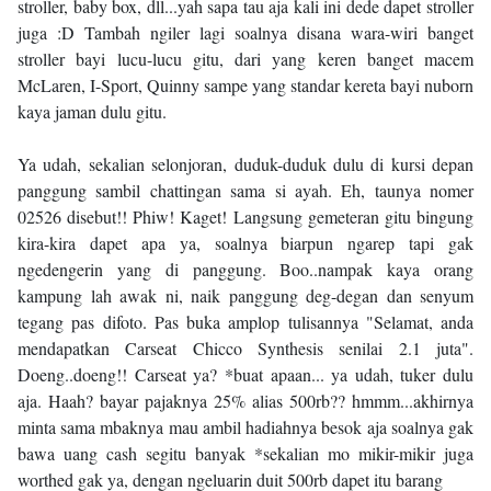
stroller, baby box, dll...yah sapa tau aja kali ini dede dapet stroller
juga :D Tambah ngiler lagi soalnya disana wara-wiri banget
stroller bayi lucu-lucu gitu, dari yang keren banget macem
McLaren, I-Sport, Quinny sampe yang standar kereta bayi nuborn
kaya jaman dulu gitu.
Ya udah, sekalian selonjoran, duduk-duduk dulu di kursi depan
panggung sambil chattingan sama si ayah. Eh, taunya nomer
02526 disebut!! Phiw! Kaget! Langsung gemeteran gitu bingung
kira-kira dapet apa ya, soalnya biarpun ngarep tapi gak
ngedengerin yang di panggung. Boo..nampak kaya orang
kampung lah awak ni, naik panggung deg-degan dan senyum
tegang pas difoto. Pas buka amplop tulisannya "Selamat, anda
mendapatkan Carseat Chicco Synthesis senilai 2.1 juta".
Doeng..doeng!! Carseat ya? *buat apaan... ya udah, tuker dulu
aja. Haah? bayar pajaknya 25% alias 500rb?? hmmm...akhirnya
minta sama mbaknya mau ambil hadiahnya besok aja soalnya gak
bawa uang cash segitu banyak *sekalian mo mikir-mikir juga
worthed gak ya, dengan ngeluarin duit 500rb dapet itu barang