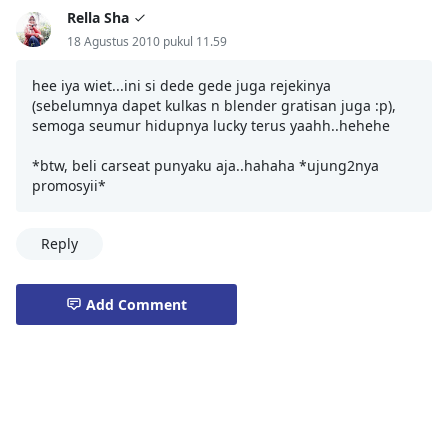
Rella Sha
18 Agustus 2010 pukul 11.59
hee iya wiet...ini si dede gede juga rejekinya
(sebelumnya dapet kulkas n blender gratisan juga :p),
semoga seumur hidupnya lucky terus yaahh..hehehe
*btw, beli carseat punyaku aja..hahaha *ujung2nya
promosyii*
Reply
Add Comment