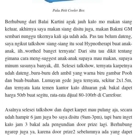
Puku Petit Cooler Box
Berhubung dari Balai Kartini agak jauh kalo mo makan siang
keluar, akhirnya saya makan siang disitu juga, makan Bakmi GM
sembari nunggu tikernya kali aja udah ada. Pas tau belum dateng,
saya ngikut talkshow siang-siang itu soal Hypnotherapi buat anak-
anak, iih..worthed banget ternyata! Dari situ tau dikit tentang
gimana cara meng-suggest anak-anak supaya mau makan, supaya
minum susunya banyak, dll. Selesei talkshow, ternyata karpetnya
udah dateng..buru-buru deh ambil yang warna biru gambar Pooh
dan buah-buahan. Lumayan gede juga ternyata, sekitar 2x1.5m,
dan ternyata kata temen kantor kalo diluaran gak bakal dapet
harga 50rb buat segitu, rata-rata dijual 80-100rb di Carrefour.
Asalnya selesei talkshow dan dapet karpet mau pulang aja, secara
udah hampir 6 jam juga bo saya disitu (9am-3pm), tapi baru inget
kalo jam 3 bakal ada pengundian door prize lagi. Berhubung
ngarep juga ya, karena door prize2 sebelumnya ada yang dapet