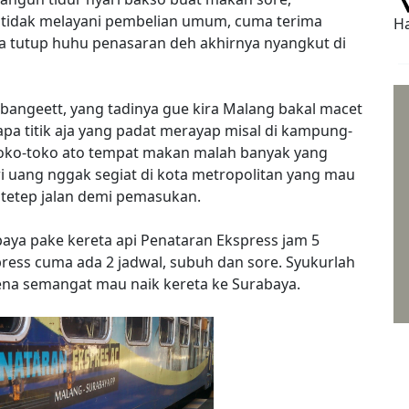
t tidak melayani pembelian umum, cuma terima
Ha
a tutup huhu penasaran deh akhirnya nyangkut di
r bangeett, yang tadinya gue kira Malang bakal macet
apa titik aja yang padat merayap misal di kampung-
 toko-toko ato tempat makan malah banyak yang
ari uang nggak segiat di kota metropolitan yang mau
n tetep jalan demi pemasukan.
abaya pake kereta api Penataran Ekspress jam 5
ress cuma ada 2 jadwal, subuh dan sore. Syukurlah
na semangat mau naik kereta ke Surabaya.