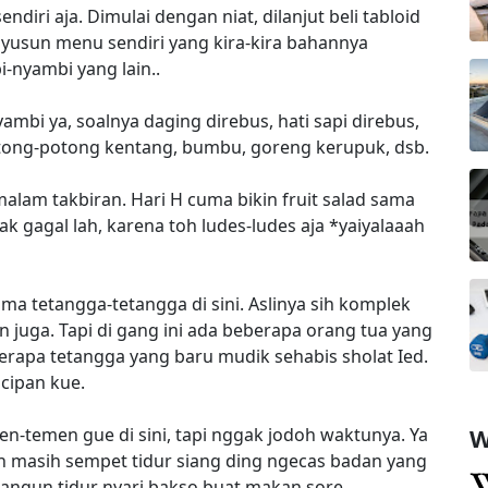
diri aja. Dimulai dengan niat, dilanjut beli tabloid
s nyusun menu sendiri yang kira-kira bahannya
-nyambi yang lain..
ambi ya, soalnya daging direbus, hati sapi direbus,
potong-potong kentang, bumbu, goreng kerupuk, dsb.
 malam takbiran. Hari H cuma bikin fruit salad sama
gak gagal lah, karena toh ludes-ludes aja *yaiyalaaah
sama tetangga-tetangga di sini. Aslinya sih komplek
n juga. Tapi di gang ini ada beberapa orang tua yang
erapa tetangga yang baru mudik sehabis sholat Ied.
ip-icipan kue.
W
en-temen gue di sini, tapi nggak jodoh waktunya. Ya
 eh masih sempet tidur siang ding ngecas badan yang
angun tidur nyari bakso buat makan sore,