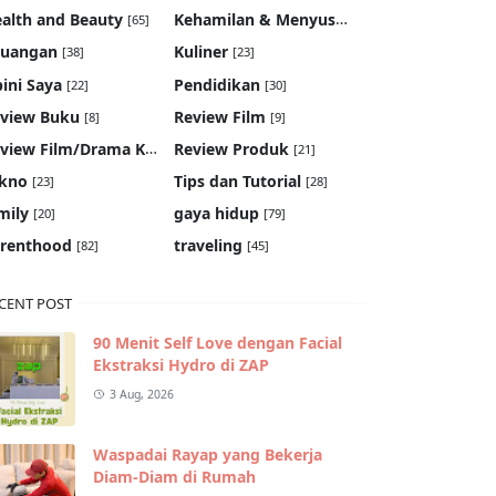
Kehamilan & Menyusui
alth and Beauty
[65]
[19]
euangan
Kuliner
[38]
[23]
ini Saya
Pendidikan
[22]
[30]
view Buku
Review Film
[8]
[9]
Review Film/Drama Korea
Review Produk
[22]
[21]
kno
Tips dan Tutorial
[23]
[28]
mily
gaya hidup
[20]
[79]
renthood
traveling
[82]
[45]
CENT POST
90 Menit Self Love dengan Facial
Ekstraksi Hydro di ZAP
3 Aug, 2026
Waspadai Rayap yang Bekerja
Diam-Diam di Rumah