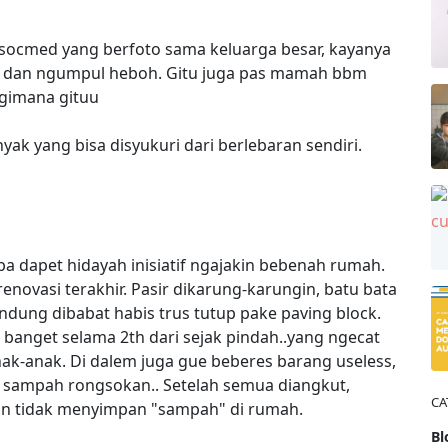
 socmed yang berfoto sama keluarga besar, kayanya
, dan ngumpul heboh. Gitu juga pas mamah bbm
i gimana gituu
nyak yang bisa disyukuri dari berlebaran sendiri.
iba dapet hidayah inisiatif ngajakin bebenah rumah.
enovasi terakhir. Pasir dikarung-karungin, batu bata
indung dibabat habis trus tutup pake paving block.
banget selama 2th dari sejak pindah..yang ngecat
anak-anak. Di dalem juga gue beberes barang useless,
 sampah rongsokan.. Setelah semua diangkut,
CA
dengan tidak menyimpan "sampah" di rumah.
Bl