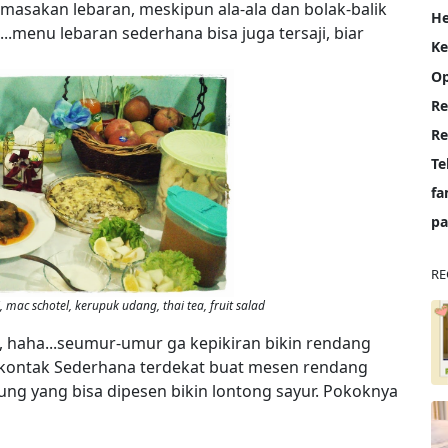
n masakan lebaran, meskipun ala-ala dan bolak-balik
He
..menu lebaran sederhana bisa juga tersaji, biar
K
Op
Re
Te
fa
pa
RE
 mac schotel, kerupuk udang, thai tea, fruit salad
, haha...seumur-umur ga kepikiran bikin rendang
 kontak Sederhana terdekat buat mesen rendang
ng yang bisa dipesen bikin lontong sayur. Pokoknya