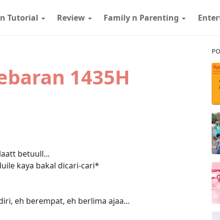
 n Tutorial
Review
Family n Parenting
Ente
PO
Lebaran 1435H
att betuull...
duile kaya bakal dicari-cari*
iri, eh berempat, eh berlima ajaa...