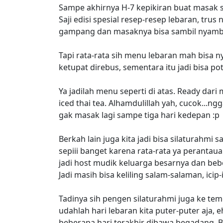
Sampe akhirnya H-7 kepikiran buat masak sen
Saji edisi spesial resep-resep lebaran, tru
gampang dan masaknya bisa sambil nyambi
Tapi rata-rata sih menu lebaran mah bisa ny
ketupat direbus, sementara itu jadi bisa 
Ya jadilah menu seperti di atas. Ready dari
iced thai tea. Alhamdulillah yah, cucok...ng
gak masak lagi sampe tiga hari kedepan :p
Berkah lain juga kita jadi bisa silaturahmi 
sepiii banget karena rata-rata ya perantaua
jadi host mudik keluarga besarnya dan beb
Jadi masih bisa keliling salam-salaman, ic
Tadinya sih pengen silaturahmi juga ke tem
udahlah hari lebaran kita puter-puter aja,
beberapa hari terakhir dibawa begadang. B