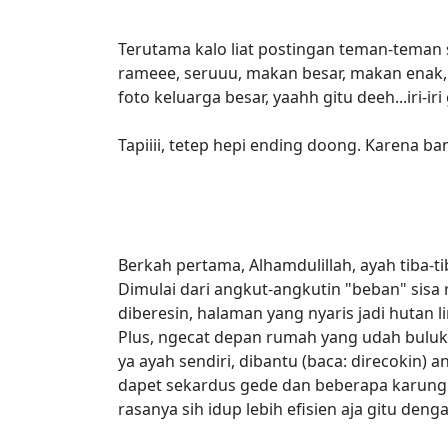
Terutama kalo liat postingan teman-teman
rameee, seruuu, makan besar, makan enak
foto keluarga besar, yaahh gitu deeh...iri-ir
Tapiiii, tetep hepi ending doong. Karena ba
Berkah pertama, Alhamdulillah, ayah tiba-t
Dimulai dari angkut-angkutin "beban" sisa r
diberesin, halaman yang nyaris jadi hutan l
Plus, ngecat depan rumah yang udah buluk 
ya ayah sendiri, dibantu (baca: direcokin) 
dapet sekardus gede dan beberapa karung
rasanya sih idup lebih efisien aja gitu 