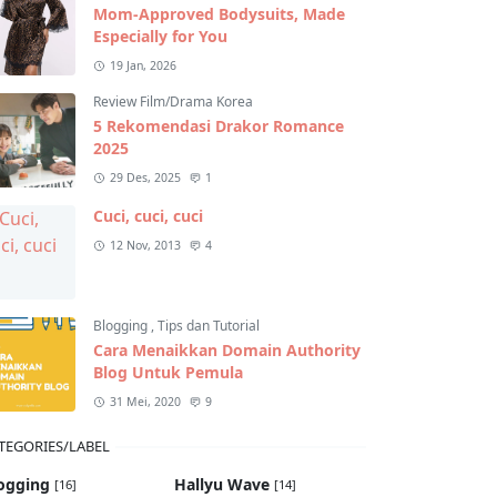
Mom-Approved Bodysuits, Made
Especially for You
19 Jan, 2026
Review Film/Drama Korea
5 Rekomendasi Drakor Romance
2025
29 Des, 2025
1
Cuci, cuci, cuci
12 Nov, 2013
4
Blogging
,
Tips dan Tutorial
Cara Menaikkan Domain Authority
Blog Untuk Pemula
31 Mei, 2020
9
TEGORIES/LABEL
ogging
Hallyu Wave
[16]
[14]