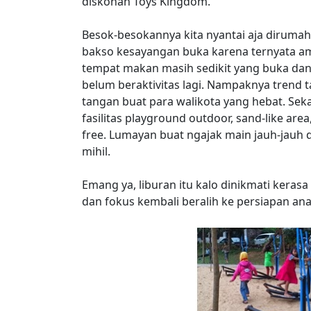
diskonan Toys Kingdom.
Besok-besokannya kita nyantai aja diruma
bakso kesayangan buka karena ternyata amp
tempat makan masih sedikit yang buka da
belum beraktivitas lagi. Nampaknya tren
tangan buat para walikota yang hebat. Se
fasilitas playground outdoor, sand-like are
free. Lumayan buat ngajak main jauh-jauh d
mihil.
Emang ya, liburan itu kalo dinikmati kerasa
dan fokus kembali beralih ke persiapan anak 