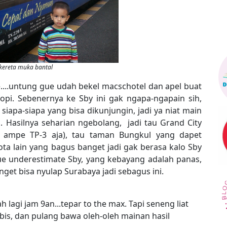
kereta muka bantal
....untung gue udah bekel macschotel dan apel buat
opi. Sebenernya ke Sby ini gak ngapa-ngapain sih,
iapa-siapa yang bisa dikunjungin, jadi ya niat main
 Hasilnya seharian ngebolang, jadi tau Grand City
 ampe TP-3 aja), tau taman Bungkul yang dapet
a lain yang bagus banget jadi gak berasa kalo Sby
gue underestimate Sby, yang kebayang adalah panas,
nget bisa nyulap Surabaya jadi sebagus ini.
lagi jam 9an...tepar to the max. Tapi seneng liat
bis, dan pulang bawa oleh-oleh mainan hasil