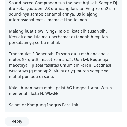
Sound horeg Gampingan tuh the best bgt kak. Sampe DJ
ibu kota, youtuber AS diundang ke situ. Emg keren2 sih
sound-nya sampe penampilannya. Bs jd ajang
internasional meski memekakkan telinga.
Malang buat slow living? Kalo di kota sih susah sih.
Kecuali emg kita mau berhemat di tengah himpitan
perkotaan yg serba mahal.
Transmutasi? Bener sih. Di sana dulu msh enak naik
motor. Skrg udh macet ke mana2. Udh kyk Bogor aja
macetnya. Tp soal fasilitas umum sih keren. Destinasi
wisatanya jg mantap2. Mulai dr yg murah sampe yg
mahal pun ada di sana.
Kalo liburan pasti mobil pelat AG hingga L atau W tuh
memenuhi kota N. Wkwkk
Salam dr Kampung Inggris Pare kak.
Reply