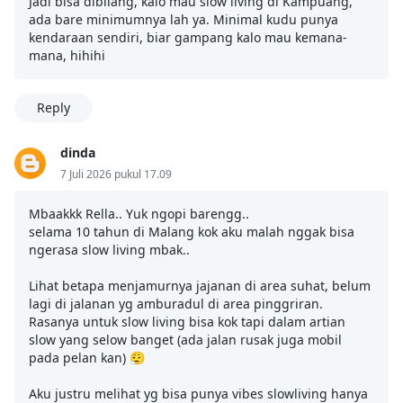
Jadi bisa dibilang, kalo mau slow living di Kampuang,
ada bare minimumnya lah ya. Minimal kudu punya
kendaraan sendiri, biar gampang kalo mau kemana-
mana, hihihi
Reply
dinda
7 Juli 2026 pukul 17.09
Mbaakkk Rella.. Yuk ngopi barengg..
selama 10 tahun di Malang kok aku malah nggak bisa
ngerasa slow living mbak..
Lihat betapa menjamurnya jajanan di area suhat, belum
lagi di jalanan yg amburadul di area pinggriran.
Rasanya untuk slow living bisa kok tapi dalam artian
slow yang selow banget (ada jalan rusak juga mobil
pada pelan kan) 😮‍💨
Aku justru melihat yg bisa punya vibes slowliving hanya