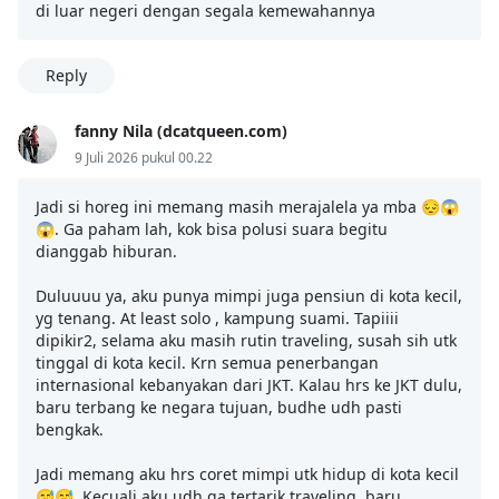
di luar negeri dengan segala kemewahannya
Reply
fanny Nila (dcatqueen.com)
9 Juli 2026 pukul 00.22
Jadi si horeg ini memang masih merajalela ya mba 😔😱
😱. Ga paham lah, kok bisa polusi suara begitu
dianggab hiburan.
Duluuuu ya, aku punya mimpi juga pensiun di kota kecil,
yg tenang. At least solo , kampung suami. Tapiiii
dipikir2, selama aku masih rutin traveling, susah sih utk
tinggal di kota kecil. Krn semua penerbangan
internasional kebanyakan dari JKT. Kalau hrs ke JKT dulu,
baru terbang ke negara tujuan, budhe udh pasti
bengkak.
Jadi memang aku hrs coret mimpi utk hidup di kota kecil
😅😅. Kecuali aku udh ga tertarik traveling, baru