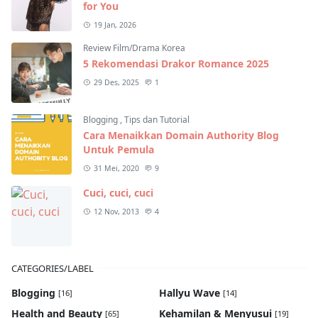
for You
19 Jan, 2026
Review Film/Drama Korea
5 Rekomendasi Drakor Romance 2025
29 Des, 2025
1
Blogging
,
Tips dan Tutorial
Cara Menaikkan Domain Authority Blog
Untuk Pemula
31 Mei, 2020
9
Cuci, cuci, cuci
12 Nov, 2013
4
CATEGORIES/LABEL
Blogging
Hallyu Wave
[16]
[14]
Health and Beauty
Kehamilan & Menyusui
[65]
[19]