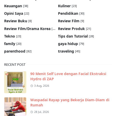
Keuangan
Kuliner
[38]
[23]
Opini Saya
Pendidikan
[22]
[30]
Review Buku
Review Film
[8]
[9]
Review Film/Drama Korea
Review Produk
[22]
[21]
Tekno
Tips dan Tutorial
[23]
[28]
family
gaya hidup
[20]
[79]
parenthood
traveling
[82]
[45]
RECENT POST
90 Menit Self Love dengan Facial Ekstraksi
Hydro di ZAP
3 Aug, 2026
Waspadai Rayap yang Bekerja Diam-Diam di
Rumah
28 Jul, 2026