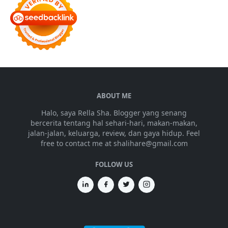
ABOUT ME
Halo, saya Rella Sha. Blogger yang senang
bercerita tentang hal sehari-hari, makan-makan,
jalan-jalan, keluarga, review, dan gaya hidup. Feel
free to contact me at shalihare@gmail.com
FOLLOW US