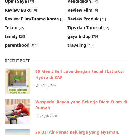
Opini Saya
Pendidikan
[22]
[30]
Review Buku
Review Film
[8]
[9]
Review Film/Drama Korea
Review Produk
[22]
[21]
Tekno
Tips dan Tutorial
[23]
[28]
family
gaya hidup
[20]
[79]
parenthood
traveling
[82]
[45]
RECENT POST
90 Menit Self Love dengan Facial Ekstraksi
Hydro di ZAP
3 Aug, 2026
Waspadai Rayap yang Bekerja Diam-Diam di
Rumah
28 Jul, 2026
Solusi Air Panas Keluarga yang Nyaman,