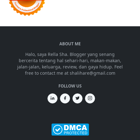
ABOUT ME
Halo, saya Rella Sha. Blogger yang senang
bercerita tentang hal sehari-hari, makan-makan,
jalan-jalan, keluarga, review, dan gaya hidup. Feel
free to contact me at shalihare@gmail.com
FOLLOW US