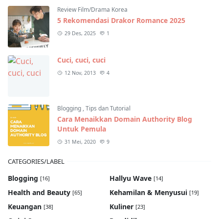
Review Film/Drama Korea
5 Rekomendasi Drakor Romance 2025
29 Des, 2025
1
Cuci, cuci, cuci
12 Nov, 2013
4
Blogging
,
Tips dan Tutorial
Cara Menaikkan Domain Authority Blog
Untuk Pemula
31 Mei, 2020
9
CATEGORIES/LABEL
Blogging
Hallyu Wave
[16]
[14]
Health and Beauty
Kehamilan & Menyusui
[65]
[19]
Keuangan
Kuliner
[38]
[23]