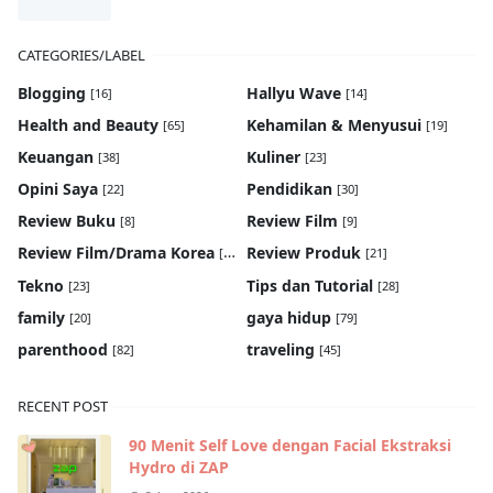
CATEGORIES/LABEL
Blogging
Hallyu Wave
[16]
[14]
Health and Beauty
Kehamilan & Menyusui
[65]
[19]
Keuangan
Kuliner
[38]
[23]
Opini Saya
Pendidikan
[22]
[30]
Review Buku
Review Film
[8]
[9]
Review Film/Drama Korea
Review Produk
[22]
[21]
Tekno
Tips dan Tutorial
[23]
[28]
family
gaya hidup
[20]
[79]
parenthood
traveling
[82]
[45]
RECENT POST
90 Menit Self Love dengan Facial Ekstraksi
Hydro di ZAP